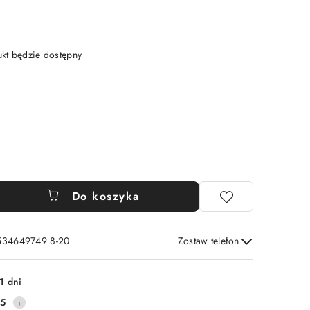
t będzie dostępny
Do koszyka
 534649749 8-20
Zostaw telefon
Wyślij
1 dni
25