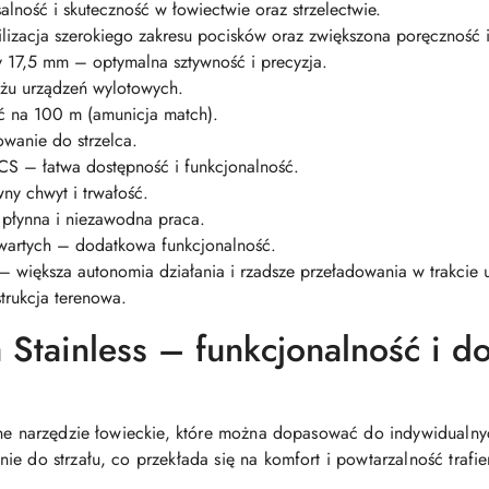
lność i skuteczność w łowiectwie oraz strzelectwie.
ilizacja szerokiego zakresu pocisków oraz zwiększona poręczność i
cy 17,5 mm – optymalna sztywność i precyzja.
żu urządzeń wylotowych.
 na 100 m (amunicja match).
wanie do strzelca.
S – łatwa dostępność i funkcjonalność.
ny chwyt i trwałość.
płynna i niezawodna praca.
wartych – dodatkowa funkcjonalność.
większa autonomia działania i rzadsze przeładowania w trakcie 
trukcja terenowa.
 Stainless – funkcjonalność i 
czne narzędzie łowieckie, które można dopasować do indywidualn
ie do strzału, co przekłada się na komfort i powtarzalność trafie