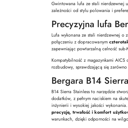
Gwintowana lufa ze stali nierdzewnej
zależności od stylu polowania i prefer
Precyzyjna lufa B
Lufa wykonana ze stali nierdzewnej o z
połączeniu z dopracowanym
czterota
zapewniając powtarzalną celność sub-
Kompatybilność z magazynkami AICS or
rozbudowy, sprawdzającą się zarówno w
Bergara B14 Sierr
B14 Sierra Stainless to narzędzie stw
dodatków, z pełnym naciskiem na skut
inżynierii i wysokiej jakości wykonani
precyzję, trwałość i komfort użytk
warunkach, dzięki odporności na wilg