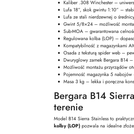
Kaliber .308 Winchester – uniwersa
Lufa 18”, skok gwintu 1:10” – stab
Lufa ze stali nierdzewnej o średni
Gwint 5/8×24 – możliwość monta
Sub-MOA – gwarantowana celność
Regulowana kolba (LOP) – dopaso
Kompatybilność z magazynkami AIC
Osada z teksturą spider web – pew
Dwuryglowy zamek Bergara B14 – 
Możliwość montażu przyrządów ot
Pojemność magazynka 5 nabojów – 
Masa 3 kg – lekka i poręczna kons
Bergara B14 Sierra
terenie
Model B14 Sierra Stainless to prakty
kolby (LOP)
pozwala na idealne złożen