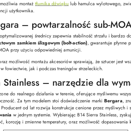
 umożliwia montaż
tłumika dźwięku
lub hamulca wylotowego, zwię
encji użytkownika.
ergara – powtarzalność sub-MO
optymalizowanej średnicy zapewnia stabilność strzału i bardzo d
ktowym zamkiem ślizgowym (bolt-action)
, gwarantuje płynne 
MOA przy użyciu odpowiedniej amunicji.
az możliwość montażu akcesoriów sprawiają, że sztucer jest wsz
 łowiectwie, jak i podczas treningów strzeleckich.
a Stainless – narzędzie dla wy
orzone do realnego działania w terenie, oferujące myśliwemu wsz
eczność. Za tym modelem stoi doświadczenie marki
Bergara
, zn
a. Producent od lat rozwija konstrukcje cenione przez myśliwych i
owania
w jednym systemie. Wybierając B14 Sierra Stainless, zysk
oć, korozję i zmienne temperatury, oraz możliwość dopasowania 