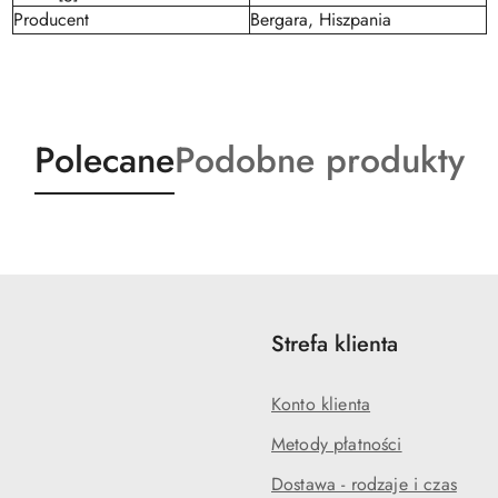
Producent
Bergara, Hiszpania
Produkty
Produkty
Polecane
Podobne produkty
o
o
statusie:
statusie:
Strefa klienta
Konto klienta
Metody płatności
Dostawa - rodzaje i czas