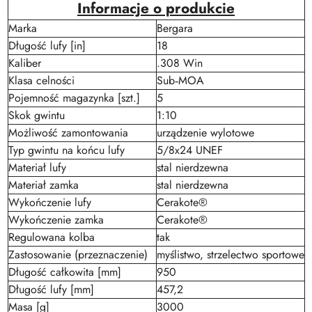
Informacje o produkcie
Marka
Bergara
Długość lufy [in]
18
Kaliber
.308 Win
Klasa celności
Sub‑MOA
Pojemność magazynka [szt.]
5
Skok gwintu
1:10
Możliwość zamontowania
urządzenie wylotowe
Typ gwintu na końcu lufy
5/8x24 UNEF
Materiał lufy
stal nierdzewna
Materiał zamka
stal nierdzewna
Wykończenie lufy
Cerakote®
Wykończenie zamka
Cerakote®
Regulowana kolba
tak
Zastosowanie (przeznaczenie)
myślistwo, strzelectwo sportowe
Długość całkowita [mm]
950
Długość lufy [mm]
457,2
Masa [g]
3000