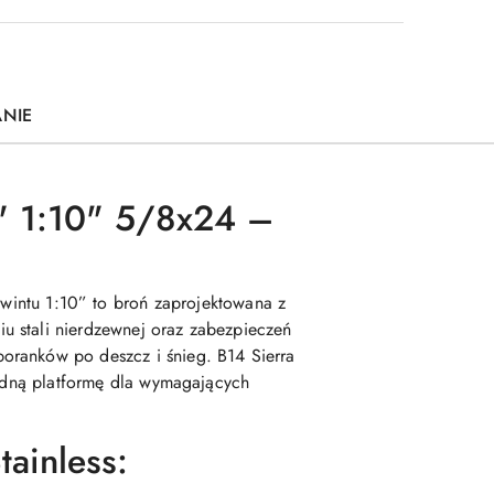
ANIE
8" 1:10" 5/8x24 –
gwintu 1:10” to broń zaprojektowana z
u stali nierdzewnej oraz zabezpieczeń
oranków po deszcz i śnieg. B14 Sierra
lidną platformę dla wymagających
ainless: