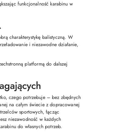
kszając funkcjonalność karabinu w
A
obrą charakterystykę balistyczną. W
przeładowanie i niezawodne działanie,
echstronną platformą do dalszej
magających
ystko, czego potrzebuje – bez zbędnych
anej na całym świecie z dopracowanej
 strzelców sportowych, łącząc
ujesz niezawodność w każdych
karabinu do własnych potrzeb.