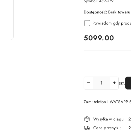
Symbol:
439-079
Dostępność:
Brak towaru
Powiadom gdy produk
cena:
5099.00
Ilość
szt.
Zam: telefon i WATSAPP
Dostępność
Wysyłka w ciągu:
2
i
Cena przesyłki: