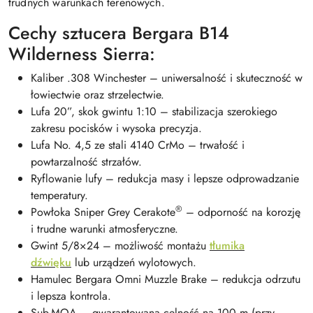
trudnych warunkach terenowych.
Cechy sztucera Bergara B14
Wilderness Sierra:
Kaliber .308 Winchester – uniwersalność i skuteczność w
łowiectwie oraz strzelectwie.
Lufa 20”, skok gwintu 1:10 – stabilizacja szerokiego
zakresu pocisków i wysoka precyzja.
Lufa No. 4,5 ze stali 4140 CrMo – trwałość i
powtarzalność strzałów.
Ryflowanie lufy – redukcja masy i lepsze odprowadzanie
temperatury.
®
Powłoka Sniper Grey Cerakote
– odporność na korozję
i trudne warunki atmosferyczne.
Gwint 5/8×24 – możliwość montażu
tłumika
dźwięku
lub urządzeń wylotowych.
Hamulec Bergara Omni Muzzle Brake – redukcja odrzutu
i lepsza kontrola.
Sub-MOA – gwarantowana celność na 100 m (przy