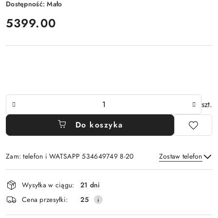
Dostępność:
Mało
cena:
5399.00
Ilość
szt.
Do koszyka
Zam: telefon i WATSAPP 534649749 8-20
Zostaw telefon
Dostępność
Wysyłka w ciągu:
21 dni
i
Wyślij
Cena przesyłki:
25
dostawa