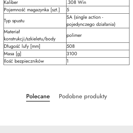
Kaliber
.308 Win
Pojemność magazynka [szt.]
5
SA (single action -
Typ spustu
pojedynczego działania)
Materiał
polimer
konstrukcji/szkieletu/body
Długość lufy [mm]
508
Masa [g]
3100
Ilość bezpieczników
1
Produkty
Produkty
Polecane
Podobne produkty
Pomiń karuzelę produktów
o
o
statusie:
statusie: