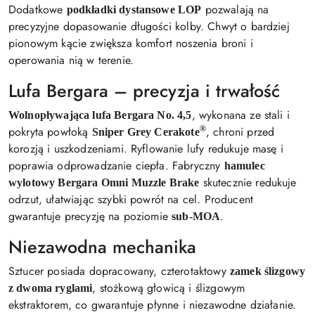
Dodatkowe
pozwalają na
podkładki dystansowe LOP
precyzyjne dopasowanie długości kolby. Chwyt o bardziej
pionowym kącie zwiększa komfort noszenia broni i
operowania nią w terenie.
Lufa Bergara – precyzja i trwałość
, wykonana ze stali i
Wolnopływająca lufa Bergara No. 4,5
pokryta powłoką
®
, chroni przed
Sniper Grey Cerakote
korozją i uszkodzeniami. Ryflowanie lufy redukuje masę i
poprawia odprowadzanie ciepła. Fabryczny
hamulec
skutecznie redukuje
wylotowy Bergara Omni Muzzle Brake
odrzut, ułatwiając szybki powrót na cel. Producent
gwarantuje precyzję na poziomie
.
sub-MOA
Niezawodna mechanika
Sztucer posiada dopracowany, czterotaktowy
zamek ślizgowy
, stożkową głowicą i ślizgowym
z dwoma ryglami
ekstraktorem, co gwarantuje płynne i niezawodne działanie.