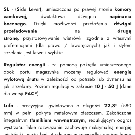
SL
- (
S
ide
L
ever), umieszczona
po prawej stronie
komory
zamkowej,
dwutaktowa dźwignia
napinania
bocznego.
Dzięki możliwości przełożenia
dźwigni
przeładowania
na
drugą
stronę,
przystosowywanie
wiatrówki
zgodnie z własnymi
preferencjami (dla prawo / leworęcznych) jak i stylem
strzelania jest łatwe i szybkie.
Regulator energii
- za pomocą pokrętła umieszczonego
obok portu magazynka możemy regulować
energię
wylotową śrutu
w zależności od potrzeb lub dystansu na
jaki strzelamy. Poziom regulacji w zakresie
10 J - 50 J
(dane
dla wersji
FAC*
).
Lufa
- precyzyjna, gwintowana o długości
22.8"
(580
mm) w pełni pokryta metalowym płaszczem.
Zakończona
integralnym
tłumikiem
wewnętrznym,
redukującym
odgłos
wystrzału.
Takie rozwiązanie zachowuje maksymalną energię
wiatrówki, może być utrudniono w przypadku opcjonalnego