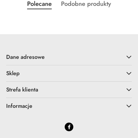
Produkty
Produkty
Polecane
Podobne produkty
Pomiń karuzelę produktów
o
o
statusie:
statusie:
Dane adresowe
Sklep
Strefa klienta
Informacje