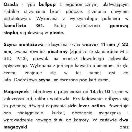
Osada
- typu
bullpup
z ergonomicznym, ułatwiającym
stabilne utrzymanie broni podczas strzelania chwytem
pistoletowym. Wykonana z wytrzymałego polimeru w
kamuflażu G1.
Kolbę zakoń
czono
gumową
stopką
regulowaną w
pionie.
Szyna montażowa
- klasyczna szyna
weaver 11 mm /
22
mm,
zwana również
picatinny
(
zgodna ze standardem MIL-
STD 1913), pozwala na montaż dowolnego celownika
optycznego.
Wykonana z jednego kawałka aluminium, dzięki
czemu znajduje się w tej samej osi co
lufa.
Dodatkowa
szyna
umieszczona pod kartuszem.
Magazynek
-
obrotowy o pojemności od
14
do
10
śrucin w
zależności od kalibru wiatrówki.
Przeładowanie odbywa się
za pomocą
dźwigni
napinania
side lever action.
Powoduje
ona naciągnięcie „kurka", obrócenie magazynka i
wprowadzenie nowego śrutu do komory.
W zestawie
dwa
magazynki
oraz