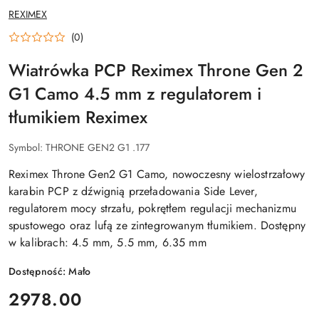
NAZWA
REXIMEX
PRODUCENTA:
(0)
Wiatrówka PCP Reximex Throne Gen 2
G1 Camo 4.5 mm z regulatorem i
tłumikiem Reximex
Symbol:
THRONE GEN2 G1 .177
Reximex Throne Gen2 G1 Camo, nowoczesny wielostrzałowy
karabin PCP z dźwignią przeładowania Side Lever,
regulatorem mocy strzału, pokrętłem regulacji mechanizmu
spustowego oraz lufą ze zintegrowanym tłumikiem. Dostępny
w kalibrach: 4.5 mm, 5.5 mm, 6.35 mm
Dostępność:
Mało
cena:
2978.00