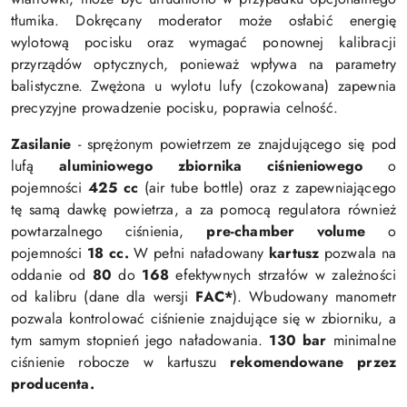
tłumika. Dokręcany moderator może osłabić energię
wylotową pocisku oraz wymagać ponownej kalibracji
przyrządów optycznych, ponieważ wpływa na parametry
balistyczne. Zwężona u wylotu lufy (czokowana) zapewnia
precyzyjne prowadzenie pocisku, poprawia celność.
Zasilanie
- sprężonym powietrzem ze znajdującego się pod
lufą
aluminiowego zbiornika ciśnieniowego
o
pojemności
425 cc
(air tube bottle) oraz z zapewniającego
tę samą dawkę powietrza, a za pomocą regulatora również
powtarzalnego ciśnienia,
pre-chamber volume
o
pojemności
18 cc.
W pełni naładowany
kartusz
pozwala na
oddanie od
80
do
168
efektywnych strzałów w zależności
od kalibru
(dane dla wersji
FAC*
).
Wbudowany manometr
pozwala kontrolować ciśnienie znajdujące się w zbiorniku, a
tym samym stopnień jego naładowania.
130 bar
minimalne
ciśnienie robocze w kartuszu
rekomendowane przez
producenta.