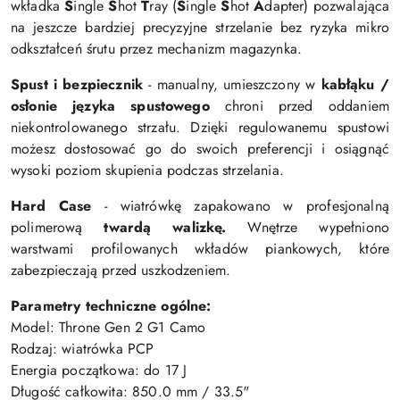
wkładka
S
ingle
S
hot
T
ray
(
S
ingle
S
hot
A
dapter) pozwalająca
na jeszcze bardziej precyzyjne strzelanie bez ryzyka mikro
odkształceń śrutu przez mechanizm magazynka.
Spust i bezpiecznik
- manualny,
umieszczony w
kabłąku /
osłonie języka spustowego
chroni przed oddaniem
niekontrolowanego strzału. Dzięki regulowanemu spustowi
możesz dostosować go do swoich preferencji i osiągnąć
wysoki poziom skupienia podczas strzelania.
Hard Case
- wiatrówkę zapakowano w profesjonalną
polimerową
twardą walizkę.
Wnętrze wypełniono
warstwami profilowanych wkładów piankowych,
które
zabezpieczają przed uszkodzeniem.
Parametry techniczne ogólne:
Model: Throne Gen 2 G1 Camo
Rodzaj: wiatrówka PCP
Energia początkowa: do 17 J
Długość całkowita: 850.0 mm / 33.5"