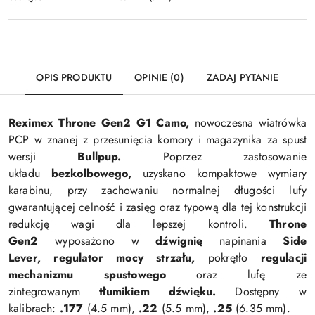
OPIS PRODUKTU
OPINIE (0)
ZADAJ PYTANIE
Reximex Throne Gen2 G1 Camo,
nowoczesna wiatrówka
PCP w znanej z przesunięcia komory i magazynika za spust
wersji
Bullpup.
Poprzez zastosowanie
układu
bezkolbowego,
uzyskano kompaktowe wymiary
karabinu, przy zachowaniu normalnej długości lufy
gwarantującej celność i zasięg oraz typową dla tej konstrukcji
redukcję wagi dla lepszej kontroli.
Throne
Gen2
wyposażono w
dźwignię
napinania
Side
Lever,
regulator mocy strzału,
pokrętło
regulacji
mechanizmu spustowego
oraz lufę ze
zintegrowanym
tłumikiem dźwięku.
D
ostępny w
kalibrach:
.177
(4.5 mm),
.22
(5.5 mm),
.25
(6.35 mm).