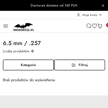
Przejdź do treści głównej
Przejdź do wyszukiwarki
Przejdź do moje konto
Przejdź do menu głównego
Przejdź do stopki
Darmowa dostawa od 140 PLN
Moje konto
6.5 mm / .257
Liczba produktów:
0
Kategorie
Filtruj
Brak produktów do wyświetlenia