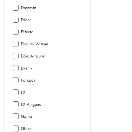
Producent:
Daystate
Producent:
Diana
Producent:
Effecto
Producent:
Ekol by Voltran
Producent:
Epic Airguns
Producent:
Evanix
Producent:
Forsport
Producent:
FX
Producent:
FX Airguns
Producent:
Gamo
Producent:
Glock