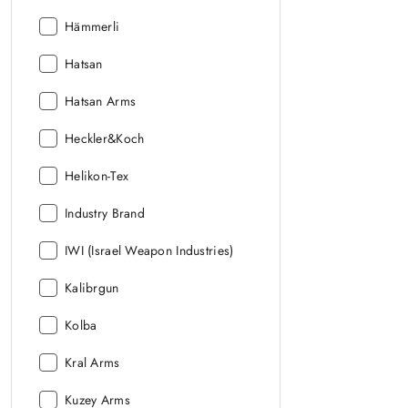
Producent:
Hämmerli
Producent:
Hatsan
Producent:
Hatsan Arms
Producent:
Heckler&Koch
Producent:
Helikon-Tex
Producent:
Industry Brand
Producent:
IWI (Israel Weapon Industries)
Producent:
Kalibrgun
Producent:
Kolba
Producent:
Kral Arms
Producent:
Kuzey Arms