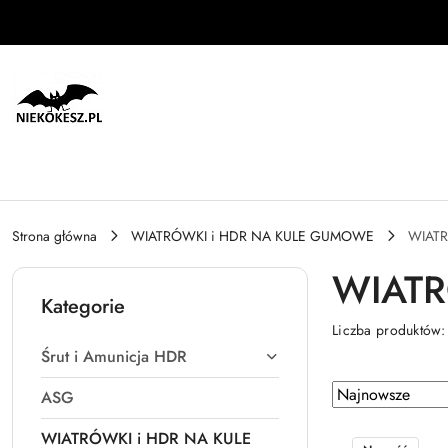
Przejdź do treści głównej
Przejdź do wyszukiwarki
Przejdź do moje konto
Przejdź do menu głównego
Przejdź do stopki
Strona główna
WIATRÓWKI i HDR NA KULE GUMOWE
WIAT
WIATR
Kategorie
Liczba produktów
Śrut i Amunicja HDR
Zastosowano sortowanie: Najnowsze.
Sortuj
ASG
według
WIATRÓWKI i HDR NA KULE