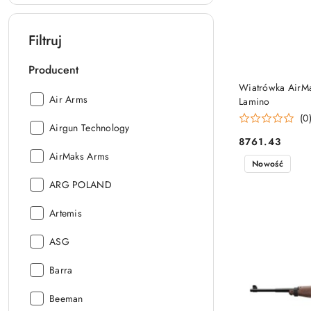
Filtruj
Producent
Wiatrówka AirMa
Producent:
Air Arms
Lamino
(0
Producent:
Airgun Technology
8761.43
Cena:
Producent:
AirMaks Arms
Nowość
Producent:
ARG POLAND
Producent:
Artemis
Producent:
ASG
Producent:
Barra
Producent:
Beeman