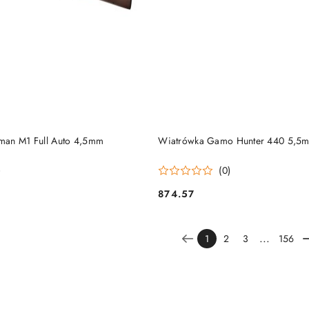
DO KOSZYKA
DO KOSZYKA
man M1 Full Auto 4,5mm
Wiatrówka Gamo Hunter 440 5,5m
)
(0)
874.57
Cena:
...
1
2
3
156