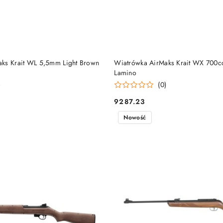
DO KOSZYKA
DO KOSZYKA
ks Krait WL 5,5mm Light Brown
Wiatrówka AirMaks Krait WX 700
Lamino
)
(0)
9287.23
Cena:
Nowość