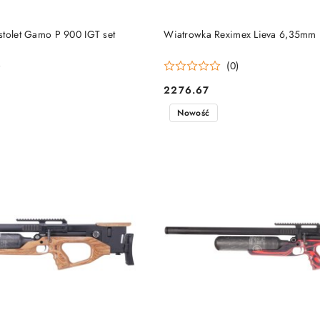
DO KOSZYKA
DO KOSZYKA
stolet Gamo P 900 IGT set
Wiatrowka Reximex Lieva 6,35mm
)
(0)
2276.67
Cena:
Nowość