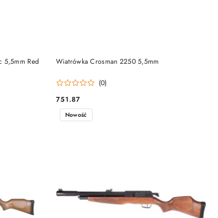
DO KOSZYKA
cc 5,5mm Red
Wiatrówka Crosman 2250 5,5mm
(0)
751.87
Cena:
Nowość