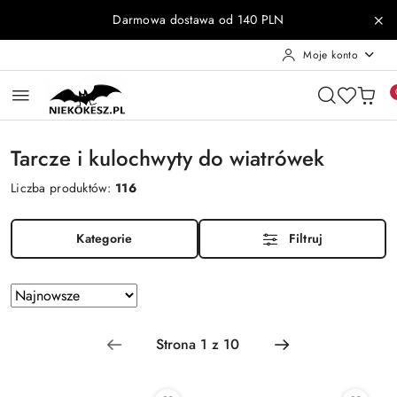
Przejdź do treści głównej
Przejdź do wyszukiwarki
Przejdź do moje konto
Przejdź do menu głównego
Przejdź do stopki
Darmowa dostawa od 140 PLN
Moje konto
Tarcze i kulochwyty do wiatrówek
Liczba produktów:
116
Kategorie
Filtruj
Zastosowano
Sortuj
według
sortowanie:
Najnowsze.