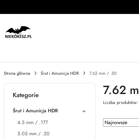
Przejdź do treści głównej
Przejdź do wyszukiwarki
Przejdź do moje konto
Przejdź do menu głównego
Przejdź do stopki
Strona główna
Śrut i Amunicja HDR
7.62 mm / .30
7.62 m
Kategorie
Liczba produktów
Śrut i Amunicja HDR
Zastosowano
Sortuj
4.5 mm / .177
według
sortowanie:
5.05 mm / .20
Najnowsze.