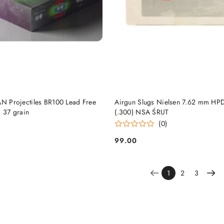
DO KOSZYKA
DO KOSZYKA
AN Projectiles BR100 Lead Free
Airgun Slugs Nielsen 7.62 mm HPD
37 grain
(.300) NSA ŚRUT
)
(0)
99.00
Cena:
1
2
3