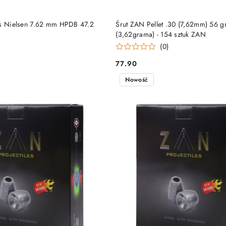
DO KOSZYKA
DO KOSZYKA
gs Nielsen 7.62 mm HPDB 47.2
Śrut ZAN Pellet .30 (7,62mm) 56 g
(3,62grama) - 154 sztuk ZAN
)
(0)
77.90
Cena:
Nowość