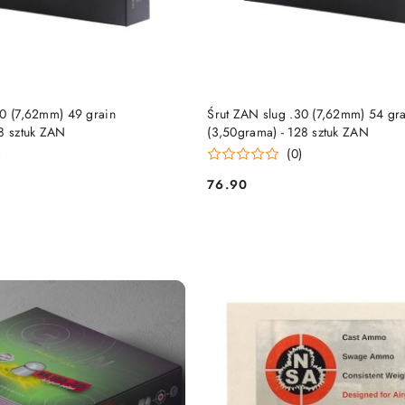
DO KOSZYKA
DO KOSZYKA
30 (7,62mm) 49 grain
Śrut ZAN slug .30 (7,62mm) 54 gra
28 sztuk ZAN
(3,50grama) - 128 sztuk ZAN
)
(0)
76.90
Cena: