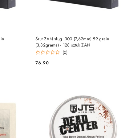
DO KOSZYKA
in
Śrut ZAN slug .300 (7,62mm) 59 grain
(3,82grama) - 128 sztuk ZAN
(0)
76.90
Cena: