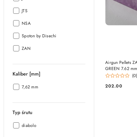
Producent:
JTS
Producent:
NSA
Producent:
Spoton by Disechi
Producent:
ZAN
Airgun Pellets Z
GREEN 7.62 mm 
Kaliber [mm]
(0
202.00
Kaliber
7,62 mm
Cena:
[mm]:
Typ śrutu
Typ
diabolo
śrutu: