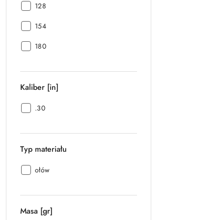
Ilość
128
[szt.]:
Ilość
154
[szt.]:
Ilość
180
[szt.]:
Kaliber [in]
Kaliber
.30
[in]:
Typ materiału
Typ
ołów
materiału:
Masa [gr]