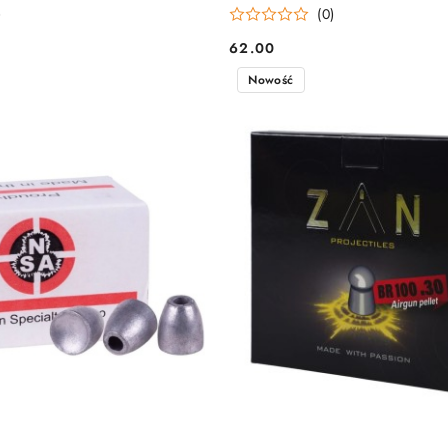
)
(0)
62.00
Cena:
Nowość