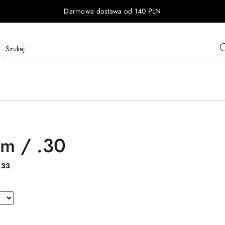
Darmowa dostawa od 140 PLN
m / .30
:
33