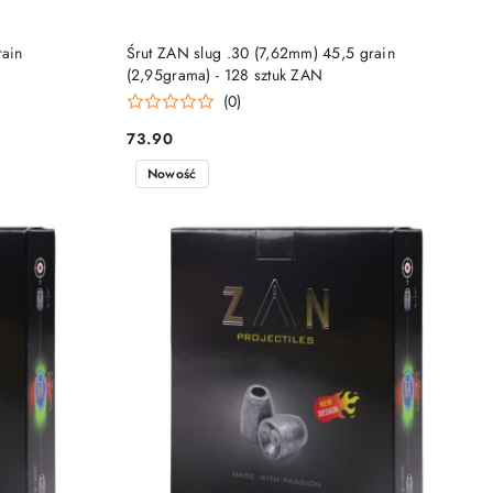
DO KOSZYKA
rain
Śrut ZAN slug .30 (7,62mm) 45,5 grain
(2,95grama) - 128 sztuk ZAN
(0)
73.90
Cena:
Nowość