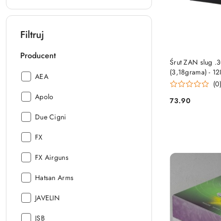
Filtruj
Producent
Śrut ZAN slug .
(3,18grama) - 1
Producent:
AEA
(0
Producent:
Apolo
73.90
Cena:
Producent:
Due Cigni
Producent:
FX
Producent:
FX Airguns
Producent:
Hatsan Arms
Producent:
JAVELIN
Producent:
JSB