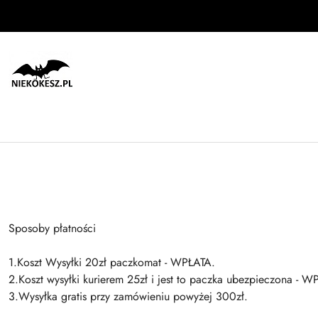
Przejdź do treści głównej
Przejdź do wyszukiwarki
Przejdź do moje konto
Przejdź do menu głównego
Przejdź do stopki
Sposoby płatności
1.Koszt Wysyłki 20zł paczkomat - WPŁATA.
2.Koszt wysyłki kurierem 25zł i jest to paczka ubezpieczona - W
3.Wysyłka gratis przy zamówieniu powyżej 300zł.