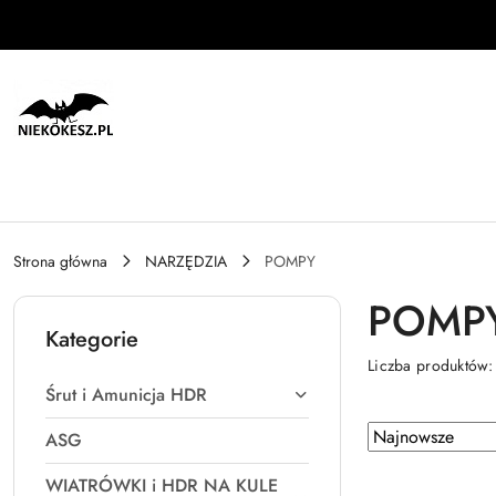
Przejdź do treści głównej
Przejdź do wyszukiwarki
Przejdź do moje konto
Przejdź do menu głównego
Przejdź do stopki
Strona główna
NARZĘDZIA
POMPY
POMP
Kategorie
Liczba produktów
Śrut i Amunicja HDR
Zastosowano
Sortuj
ASG
według
sortowanie:
WIATRÓWKI i HDR NA KULE
Najnowsze.