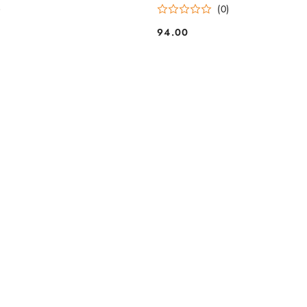
)
(0)
94.00
Cena: