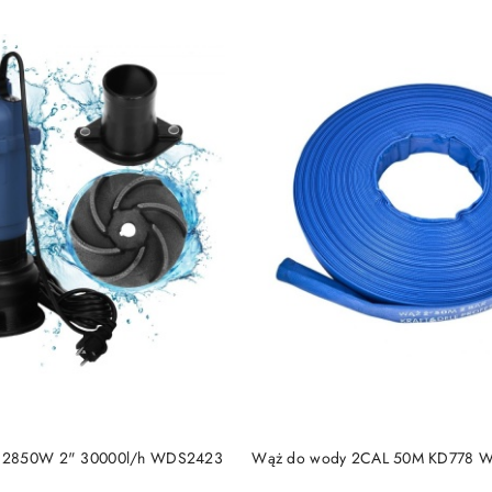
DO KOSZYKA
DO KOSZYKA
 2850W 2" 30000l/h WDS2423
Wąż do wody 2CAL 50M KD778 