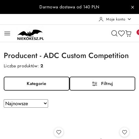
Przejdź do treści głównej
Przejdź do wyszukiwarki
Przejdź do moje konto
Przejdź do menu głównego
Przejdź do stopki
Darmowa dostawa od 140 PLN
Moje konto
Producent - ADC Custom Competition
Liczba produktów:
2
Kategorie
Filtruj
Zastosowano
Sortuj
według
sortowanie:
Najnowsze.