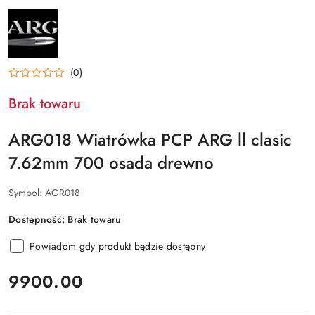
NAZWA
PRODUCENTA:
ARG
POLAND
(0)
Brak towaru
ARG018 Wiatrówka PCP ARG ll clasic
7.62mm 700 osada drewno
Symbol:
AGR018
Dostępność:
Brak towaru
Powiadom gdy produkt będzie dostępny
cena:
9900.00