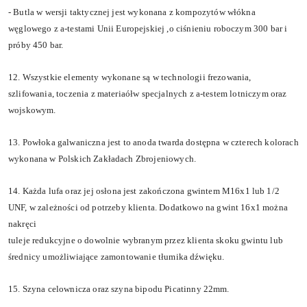
- Butla w wersji taktycznej jest wykonana z kompozyt
ó
w w
łó
kna
w
ę
glowego z a-testami Unii Europejskiej ,o ci
ś
nieniu roboczym 300 bar i
pr
ó
by 450 bar.
12. Wszystkie elementy wykonane s
ą
w technologii frezowania,
szlifowania, toczenia z materia
ół
w specjalnych z a-testem lotniczym oraz
wojskowym.
13. Pow
ł
oka galwaniczna jest to anoda twarda dost
ę
pna w czterech kolorach
wykonana w Polskich Zak
ł
adach Zbrojeniowych.
14. Ka
ż
da lufa oraz jej os
ł
ona jest zako
ń
czona gwintem M16x1 lub 1/2
UNF, w zale
ż
no
ś
ci od potrzeby klienta. Dodatkowo
na
gwint 16x
1 mo
ż
na
nakr
ę
ci
tuleje redukcyjne o dowolnie wybranym przez klienta skoku gwintu lub
ś
rednicy umo
ż
liwiaj
ą
c
e
zamontowanie
t
ł
umika d
ź
wi
ę
ku
.
15. Szyna celownicza oraz szyna bipodu Picatinny 22mm.