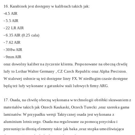
16. Karabinek jest dost
ę
pny w kalibrach takich jak:
-4.5 AIR
- 5.5 AIR
- 22 LR AIR
- 6.35 AIR (0.25 cala)
- 7.62 AIR
- 308w AIR
- 9mm AIR
oraz dowolny kaliber na
ż
yczenie klienta. Proponowane na obecn
ą
chwil
ę
lufy to Lothar Walter Germany , CZ Czech Republic oraz Alpha Precision.
W stalowej osłonie są też dostępne linry FX.
W nied
ł
ugim czasie dost
ę
pne
b
ę
d
ą
te
ż
lufy wykonane z gatunk
ó
w stali lufowych firmy ARG.
17. Osada, na chwil
ę
obecn
ą
wykonana w technologii obr
ó
bki skrawaniem z
materia
łó
w takich jak Orzech Kaukaski, Orzech Turecki ,oraz szeroka gama
laminat
ó
w. W przypadku wersji Taktycznej osada jest wykonana z
aluminium lotniczego. Osada ma regulowane za pomoc
ą
przycisku i
przesuni
ę
cia d
ł
oni
ą
elementy takie jak baka ,oraz stopka umo
ż
liwiaj
ą
ca