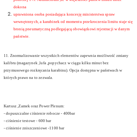
dokona
uprawniona osoba posiadaj
ą
ca koncesj
ę
ministerstwa spraw
wewn
ę
trznych, a karabinek od momentu
przekroczenia limitu
staje si
ę
broni
ą
pneumatyczn
ą
podlegaj
ą
c
ą
obowi
ą
zkowi rejestracji w danym
pa
ń
stwie.
11. Znormalizowanie wszystkich element
ó
w zapewnia mo
ż
liwo
ść
zmiany
kalibru (magazynek ,lufa ,popychacz w ci
ą
gu kilku minut bez
przymusowego rozkr
ę
cania karabinu). Opcja dost
ę
pna w pa
ń
stwach w
kt
ó
rych prawo na to zezwala.
Kartusz ,Zamek oraz Power Plenum:
- dopuszczalne ci
ś
nienie robocze - 400bar
- ci
ś
nienie testowe - 600 bar
- ci
ś
nienie zniszczeniowe -1100 bar