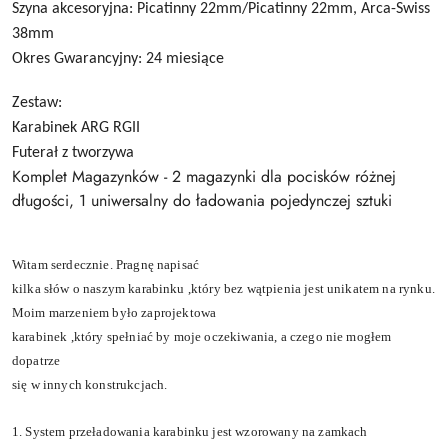
Szyna akcesoryjna: Picatinny 22mm/Picatinny 22mm, Arca-Swiss
38mm
Okres Gwarancyjny: 24 miesiące
Zestaw:
Karabinek ARG RGII
Futerał z tworzywa
Komplet Magazynków - 2 magazynki dla pocisków różnej
długości, 1 uniwersalny do ładowania pojedynczej sztuki
Witam serdecznie. Pragn
ę
napisać
kilka
słó
w o naszym karabinku ,kt
ó
ry bez w
ą
tpienia jest unikatem na rynku.
Moim marzeniem by
ł
o zaprojektowa
karabinek ,kt
ó
ry spe
ł
nia
ć
by moje oczekiwania, a czego nie mog
ł
em
dopatrze
si
ę
w innych konstrukcjach.
1. System prze
ł
adowania karabinku jest wzorowany na zamkach