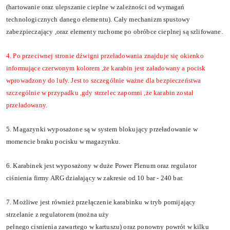
(hartowanie oraz ulepszanie cieplne w zale
ż
no
ś
ci od wymaga
ń
technologicznych danego elementu). Ca
ł
y mechanizm spustowy
zabezpieczaj
ą
cy ,oraz elementy ruchome po obr
ó
bce cieplnej s
ą
szlifowane.
4. Po przeciwnej stronie d
ź
wigni prze
ł
adowania znajduje si
ę
okienko
informuj
ą
ce czerwonym kolorem
,ż
e karabin jest za
ł
adowany a pocisk
wprowadzony do lufy. Jest to szczeg
ó
lnie wa
ż
ne dla bezpiecze
ń
stwa
szczeg
ó
lnie w przypadku ,gdy strzelec zapomni
,ż
e karabin zosta
ł
prze
ł
adowany.
5. Magazynki wyposa
ż
one s
ą
w system blokuj
ą
cy prze
ł
adowanie w
momencie braku pocisku w magazynku.
6. Karabinek jest wyposa
ż
ony w du
ż
e Power Plenum oraz regulator
ci
ś
nienia firmy ARG dzia
ł
aj
ą
cy w zakresie
od 10 bar -
2
4
0 bar.
7. Mo
ż
liwe jest r
ó
wnie
ż
prze
łą
czenie karabinku w tryb pomijaj
ą
cy
strzelanie z regulatorem (mo
ż
na u
ż
y
pe
ł
nego ci
s
nienia zawartego w kartuszu) oraz ponowny powr
ó
t w kilku