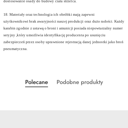
dostosowanie osady do budowy cia
ł
a strzelca.
18. Materia
ł
y oraz technologia ich obr
ó
bki maj
ą
zapewni
u
ż
ytkownikowi brak awaryjno
ś
ci naszej produkcji oraz du
ż
o rado
ś
ci. Ka
ż
dy
karabin zgodnie z ustaw
ą
o broni i amunicji posiada niepowtarzalny numer
seryjny ,kt
ó
ry umo
ż
liwia identyfikacj
ę
producenta po usuni
ę
ciu
zabezpiecze
ń
przez osoby uprawnione rejestracj
ą
danej jednostki jako bro
ń
pneumatyczna.
Produkty
Produkty
Polecane
Podobne produkty
Pomiń karuzelę produktów
o
o
statusie:
statusie: