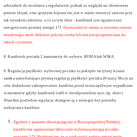
sekundach do strzelania z regulatorem
,jednak ze względu na obostrzenia
prawne zbijak, oraz sprężyna bojowa nie jest w stanie otworzyć zaworu przy
tak wysokim ciśnieniu, a co za tym idzie - karabinek jest ograniczony
energetycznie poniżej energii 17J.
Ewentualnych zmian w systemie zaworu
strzałowego może dokonać jedynie osoba lub instytucja uprawniona do
takich czynności.
8. Karabinek posiada 2 manometry do wyboru. HUMA lub WIKA.
9. Regulacja pr
ę
dko
ś
ci wylotowej pocisku to pokr
ę
t
ł
o na tylnej
ś
cianie
zamka umo
ż
liwiaj
ą
ce p
ł
ynn
ą
regulacj
ę
pr
ę
dko
ś
ci pocisku (0-max). Ma to na
celu dodatkowe zabezpieczenie karabinu przed nieszcz
ęś
liwym wypadkiem
w momencie gdyby karabinek trafi
ł
w nieodpowiednie r
ę
ce, np. dzieci.
Wszelkie potrzebne regulacje dost
ę
pne s
ą
z zewn
ą
trz bez potrzeby
rozkr
ę
cania karabinu.
Zgodnie z prawem obowi
ą
zuj
ą
cym w Rzeczpospolitej Polskiej,
karabin ma ograniczon
a
fabrycznie wylotow
ą
energi
ę
pocisku
ponieżej
17J. Nadmieniam ,
ż
e w wi
ę
kszo
ś
ci pa
ń
stw
zmian
mo
ż
e