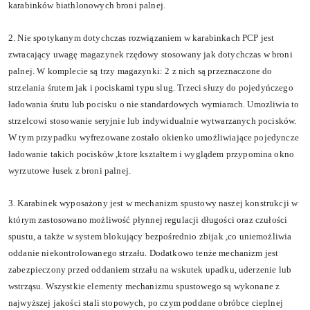
karabink
ó
w biathlonowych broni palnej.
2. Nie spotykanym dotychczas rozwi
ą
zaniem w karabinkach PCP jest
zwracaj
ą
cy uwag
ę
magazynek rz
ę
dowy stosowany jak dotychczas w broni
palnej. W komplecie s
ą
trzy magazynki: 2 z nich s
ą
przeznaczone do
strzelania
ś
rutem jak i pociskami typu slug. Trzeci s
ł
u
z
y do pojedy
ń
czego
ł
adowania
ś
rutu lub pocisku o nie standardowych wymiarach. Umo
z
liwia to
strzelcowi stosowanie seryjnie lub indywidualnie wytwarzanych pocisk
ó
w.
W tym przypadku wyfrezowane zosta
ł
o okienko umo
ż
liwiaj
ą
ce pojedyncze
ł
adowanie takich pocisk
ó
w ,kt
o
re kszta
ł
tem i wygl
ą
dem przypomina okno
wyrzutowe
ł
usek z broni palnej.
3. Karabinek wyposa
ż
ony jest w mechanizm spustowy naszej konstrukcji w
kt
ó
rym zastosowano mo
ż
liwo
ść
p
ł
ynnej regulacji d
ł
ugo
ś
ci oraz czu
ł
o
ś
ci
spustu, a tak
ż
e w system blokuj
ą
cy bezpo
ś
rednio zbijak ,co uniemo
ż
liwia
oddanie niekontrolowanego strza
ł
u. Dodatkowo ten
ż
e mechanizm jest
zabezpieczony przed oddaniem strza
ł
u na wskutek upadku, uderzenie lub
wstrz
ą
su. Wszystkie elementy mechanizmu spustowego s
ą
wykonane z
najwy
ż
szej jako
ś
ci stali stopowych, po czym poddane obr
ó
bce cieplnej