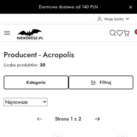
Przejdź do treści głównej
Przejdź do wyszukiwarki
Przejdź do moje konto
Przejdź do menu głównego
Przejdź do stopki
Darmowa dostawa od 140 PLN
Moje konto
Producent - Acropolis
Liczba produktów:
20
Kategorie
Filtruj
Zastosowano
Sortuj
według
sortowanie:
Najnowsze.