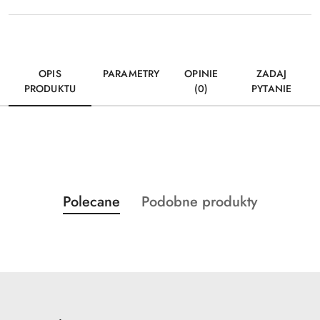
OPIS
PARAMETRY
OPINIE
ZADAJ
PRODUKTU
(0)
PYTANIE
Produkty
Produkty
Polecane
Podobne produkty
Pomiń karuzelę produktów
o
o
statusie:
statusie: