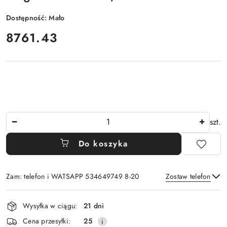
Dostępność:
Mało
cena:
8761.43
Ilość
szt.
Do koszyka
Zam: telefon i WATSAPP 534649749 8-20
Zostaw telefon
Dostępność
Wysyłka w ciągu:
21 dni
i
Wyślij
Cena przesyłki:
25
dostawa