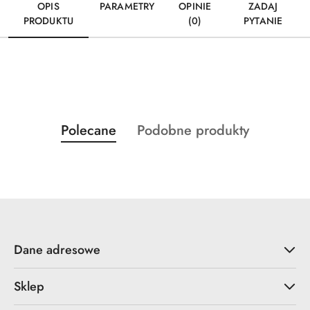
OPIS
PARAMETRY
OPINIE
ZADAJ
PRODUKTU
(0)
PYTANIE
Produkty
Produkty
Polecane
Podobne produkty
Pomiń karuzelę produktów
o
o
statusie:
statusie:
Dane adresowe
Sklep