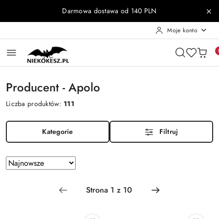
Przejdź do treści głównej
Przejdź do wyszukiwarki
Przejdź do moje konto
Przejdź do menu głównego
Przejdź do stopki
Darmowa dostawa od 140 PLN
Moje konto
Producent - Apolo
Liczba produktów:
111
Kategorie
Filtruj
Zastosowano
Sortuj
według
sortowanie:
Najnowsze.