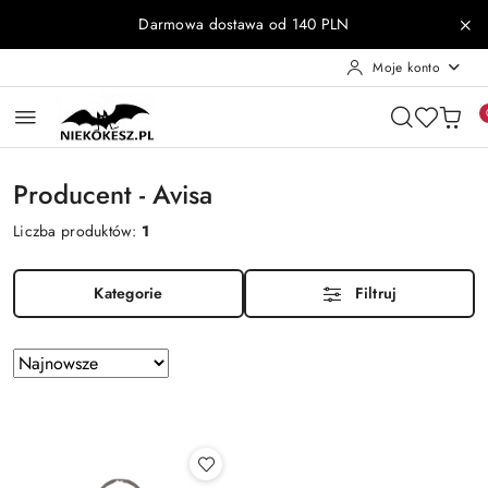
Przejdź do treści głównej
Przejdź do wyszukiwarki
Przejdź do moje konto
Przejdź do menu głównego
Przejdź do stopki
Darmowa dostawa od 140 PLN
Moje konto
Producent - Avisa
Liczba produktów:
1
Kategorie
Filtruj
Zastosowano
Sortuj
według
sortowanie:
Najnowsze.