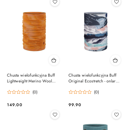
Chusta wielofunkcyjna Buff
Chusta wielofunkcyjna Buff
Lightweight Merino Wool
Original Ecostretch - onlar
Natural Dye - pansy BUFF
multi BUFF
(0)
(0)
149.00
99.90
Cena:
Cena: