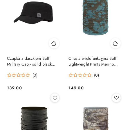
Czapka z daszkiem Buff
Chusta wielofunkcyjna Buff
Military Cap - solid black
Lightweight Prints Merino
BUFF
Wool - usty multi BUFF
(0)
(0)
139.00
149.00
Cena:
Cena: