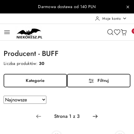
Przejdź do treści głównej
Przejdź do wyszukiwarki
Przejdź do moje konto
Przejdź do menu głównego
Przejdź do stopki
Darmowa dostawa od 140 PLN
Moje konto
Producent - BUFF
Liczba produktów:
30
Kategorie
Filtruj
Zastosowano
Sortuj
według
sortowanie:
Najnowsze.