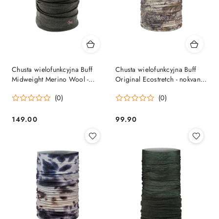
Chusta wielofunkcyjna Buff
Chusta wielofunkcyjna Buff
Midweight Merino Wool -
Original Ecostretch - nokvann
solid bark BUFF
cobblestone BUFF
(0)
(0)
149.00
99.90
Cena:
Cena: