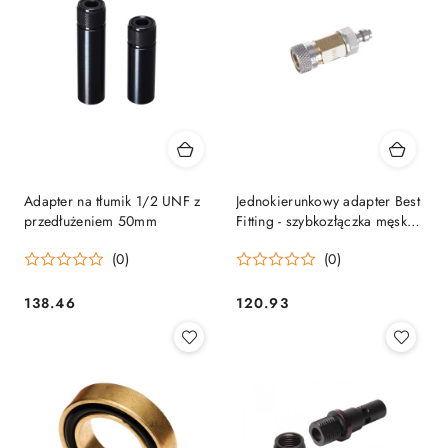
Adapter na tłumik 1/2 UNF z
Jednokierunkowy adapter Best
przedłużeniem 50mm
Fitting - szybkozłączka męska/
żeńska
(0)
(0)
138.46
120.93
Cena:
Cena: