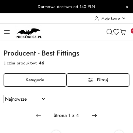
Przejdź do treści głównej
Przejdź do wyszukiwarki
Przejdź do moje konto
Przejdź do menu głównego
Przejdź do stopki
Darmowa dostawa od 140 PLN
Moje konto
Producent - Best Fittings
Liczba produktów:
46
Kategorie
Filtruj
Zastosowano
Sortuj
według
sortowanie:
Najnowsze.