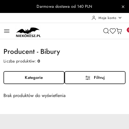
Przejdź do treści głównej
Przejdź do wyszukiwarki
Przejdź do moje konto
Przejdź do menu głównego
Przejdź do stopki
Darmowa dostawa od 140 PLN
Moje konto
Producent - Bibury
Liczba produktów:
0
Kategorie
Filtruj
Brak produktów do wyświetlenia