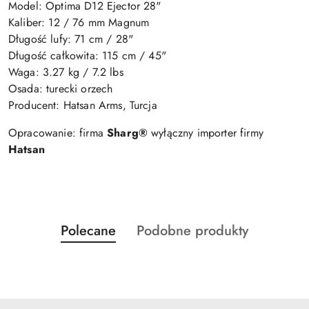
Model: Optima D12 Ejector 28"
Kaliber: 12 / 76 mm Magnum
Długość lufy: 71 cm / 28"
Długość całkowita: 115 cm / 45"
Waga: 3.27 kg / 7.2 lbs
Osada: turecki orzech
Producent: Hatsan Arms, Turcja
Opracowanie: firma
Sharg®
wyłączny importer firmy
Hatsan
Produkty
Produkty
Polecane
Podobne produkty
Pomiń karuzelę produktów
o
o
statusie:
statusie: