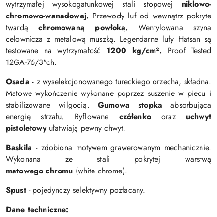
wytrzymałej wysokogatunkowej stali stopowej
niklowo-
chromowo-wanadowej.
Przewody luf od wewnątrz pokryte
twardą
chromowaną powłoką.
Wentylowana szyna
celownicza z metalową muszką.
Legendarne lufy Hatsan są
testowane na wytrzymałość
1200 kg/cm².
Proof Tested
12GA-76/3"ch.
Osada -
z wyselekcjonowanego tureckiego orzecha, składna.
Matowe wykończenie
wykonane
poprzez suszenie w piecu i
stabilizowane wilgocią.
Gumowa stopka
absorbująca
energię strzału. Ryflowane
czółenko
oraz
uchwyt
pistoletowy
ułatwiają pewny chwyt.
Baskila
- zdobiona motywem grawerowanym mechanicznie.
Wykonana ze stali pokrytej warstwą
matowego chromu
(white chrome).
Spust
- pojedynczy selektywny pozłacany.
Dane techniczne: