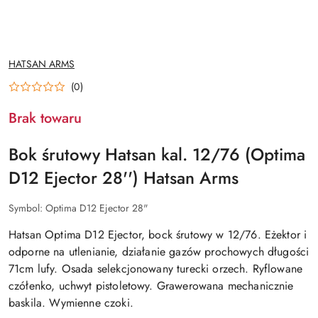
NAZWA
HATSAN ARMS
PRODUCENTA:
(0)
Brak towaru
Bok śrutowy Hatsan kal. 12/76 (Optima
D12 Ejector 28'') Hatsan Arms
Symbol:
Optima D12 Ejector 28"
Hatsan Optima D12 Ejector, bock śrutowy w 12/76. Eżektor i
odporne na utlenianie, działanie gazów prochowych długości
71cm lufy. Osada selekcjonowany turecki orzech. Ryflowane
czółenko, uchwyt pistoletowy. Grawerowana mechanicznie
baskila. Wymienne czoki.