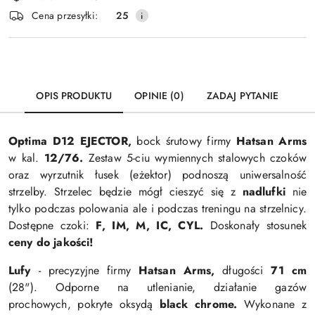
i
Wyślij
Cena przesyłki:
25
dostawa
OPIS PRODUKTU
OPINIE (0)
ZADAJ PYTANIE
Optima D12 EJECTOR,
bock śrutowy firmy
Hatsan Arms
w
kal.
12/76.
Zestaw
5-ciu
wymiennych stalowych czoków
oraz wyrzutnik łusek (eżektor) podnoszą uniwersalność
strzelby. Strzelec będzie mógł cieszyć się z
nadlufki
nie
tylko podczas polowania ale i podczas treningu
na strzelnicy
.
Dostępne czoki:
F, IM, M, IC, CYL.
Doskonały stosunek
ceny do jakości!
Lufy
-
precyzyjne firmy
Hatsan Arms,
długości
71 cm
(28").
Odporne na utlenianie, działanie gazów
prochowych,
pokryte oksydą
black chrome.
Wykonane z