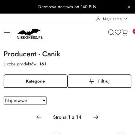
Przejdź do treści głównej
Przejdź do wyszukiwarki
Przejdź do moje konto
Przejdź do menu głównego
Przejdź do stopki
Darmowa dostawa od 140 PLN
Moje konto
Producent - Canik
Liczba produktów:
161
Kategorie
Filtruj
Zastosowano
Sortuj
według
sortowanie:
Najnowsze.