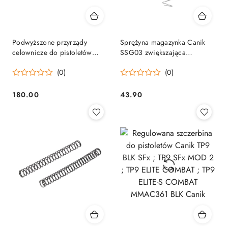
Podwyższone przyrządy
Sprężyna magazynka Canik
celownicze do pistoletów
SSG03 zwiększająca
Canik Canik
pojemność +2/+3 do
(0)
(0)
magazynków full-size ze
stopką Canik
180.00
43.90
Cena:
Cena: