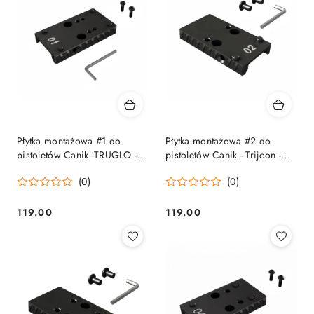
Płytka montażowa #1 do
Płytka montażowa #2 do
pistoletów Canik -TRUGLO -
pistoletów Canik - Trijcon -
DOCTER - MEOPTA -
MMAC152 Canik
(0)
(0)
INSIGHT - VORTEX -
MECANIK MO2 - MMAC034
Canik
119.00
119.00
Cena:
Cena: