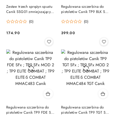
Zestaw trzech sprężyn spustu
Regulowana szczerbina do
Canik SSG01 zmniejszający
pistoletów Canik TP9 BLK SFx
opór (Medium, Light, X-Light),
; TP9 SFx MOD 2 ; TP9 ELITE
(0)
(0)
do Canik Full-size Canik
COMBAT ; TP9 ELITE-S
COMBAT MMAC361 BLK
Canik
174.90
399.00
Cena:
Cena:
Regulowana szczerbina do
Regulowana szczerbina do
pistoletów Canik TP9 FDE SFx
pistoletów Canik TP9 TGT SFx