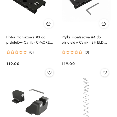
Płytka montażowa #3 do
Płytka montażowa #4 do
pistoletów Canik - C-MORE
pistoletów Canik - SHIELD
STS - MMAC153 Canik
SIGHTS SMS - LEUPOLD
(0)
(0)
Delta Point - J POINT -
MECANIK MO1 - MMAC033
Canik
119.00
119.00
Cena:
Cena: