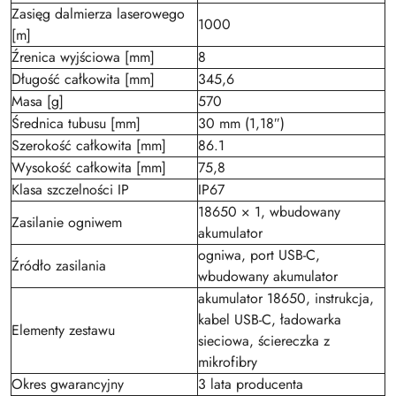
Zasięg dalmierza laserowego
1000
[m]
Źrenica wyjściowa [mm]
8
Długość całkowita [mm]
345,6
Masa [g]
570
Średnica tubusu [mm]
30 mm (1,18″)
Szerokość całkowita [mm]
86.1
Wysokość całkowita [mm]
75,8
Klasa szczelności IP
IP67
18650 × 1, wbudowany
Zasilanie ogniwem
akumulator
ogniwa, port USB-C,
Źródło zasilania
wbudowany akumulator
akumulator 18650, instrukcja,
kabel USB-C, ładowarka
Elementy zestawu
sieciowa, ściereczka z
mikrofibry
Okres gwarancyjny
3 lata producenta