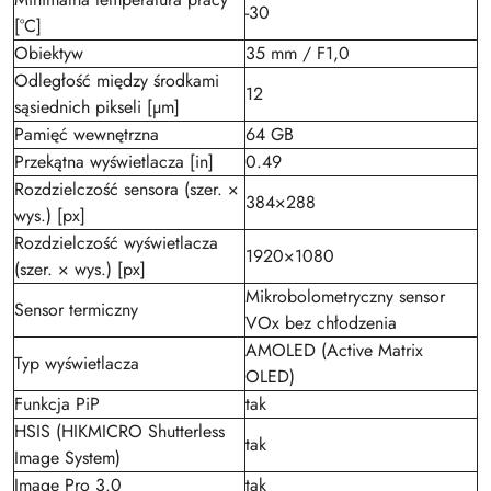
-30
[°C]
Obiektyw
35 mm / F1,0
Odległość między środkami
12
sąsiednich pikseli [µm]
Pamięć wewnętrzna
64 GB
Przekątna wyświetlacza [in]
0.49
Rozdzielczość sensora (szer. ×
384×288
wys.) [px]
Rozdzielczość wyświetlacza
1920×1080
(szer. × wys.) [px]
Mikrobolometryczny sensor
Sensor termiczny
VOx bez chłodzenia
AMOLED (Active Matrix
Typ wyświetlacza
OLED)
Funkcja PiP
tak
HSIS (HIKMICRO Shutterless
tak
Image System)
Image Pro 3.0
tak