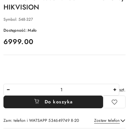
HIKVISION
Symbol:
548-327
Dostępność:
Mało
cena:
6999.00
Ilość
szt.
Do koszyka
Zam: telefon i WATSAPP 534649749 8-20
Zostaw telefon