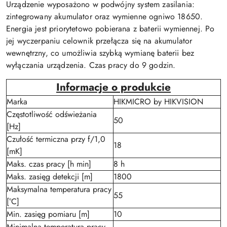
Urządzenie wyposażono w podwójny system zasilania:
zintegrowany akumulator oraz wymienne ogniwo 18650.
Energia jest priorytetowo pobierana z baterii wymiennej. Po
jej wyczerpaniu celownik przełącza się na akumulator
wewnętrzny, co umożliwia szybką wymianę baterii bez
wyłączania urządzenia. Czas pracy do 9 godzin.
Informacje o produkcie
Marka
HIKMICRO by HIKVISION
Częstotliwość odświeżania
50
[Hz]
Czułość termiczna przy f/1,0
18
[mK]
Maks. czas pracy [h min]
8 h
Maks. zasięg detekcji [m]
1800
Maksymalna temperatura pracy
55
[°C]
Min. zasięg pomiaru [m]
10
Minimalna temperatura pracy