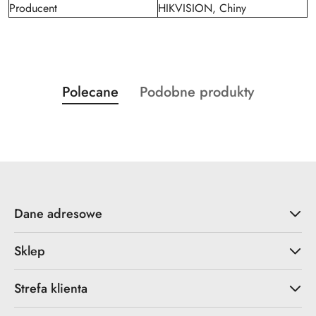
Producent
HIKVISION, Chiny
Produkty
Produkty
Polecane
Podobne produkty
Pomiń karuzelę produktów
o
o
statusie:
statusie:
Dane adresowe
Sklep
Strefa klienta