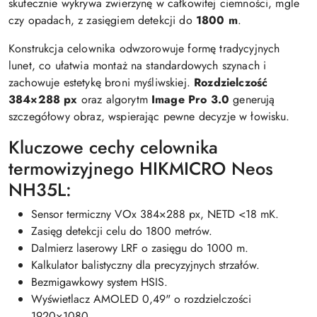
skutecznie wykrywa zwierzynę w całkowitej ciemności, mgle
czy opadach, z zasięgiem detekcji do
1800 m
.
Konstrukcja celownika odwzorowuje formę tradycyjnych
lunet, co ułatwia montaż na standardowych szynach i
zachowuje estetykę broni myśliwskiej.
Rozdzielczość
384×288 px
oraz algorytm
Image Pro 3.0
generują
szczegółowy obraz, wspierając pewne decyzje w łowisku.
Kluczowe cechy celownika
termowizyjnego HIKMICRO Neos
NH35L:
Sensor termiczny VOx 384×288 px, NETD <18 mK.
Zasięg detekcji celu do 1800 metrów.
Dalmierz laserowy LRF o zasięgu do 1000 m.
Kalkulator balistyczny dla precyzyjnych strzałów.
Bezmigawkowy system HSIS.
Wyświetlacz AMOLED 0,49" o rozdzielczości
1920×1080.