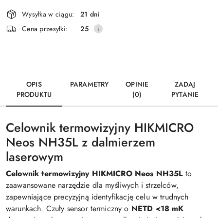
Dostępność
Wysyłka w ciągu:
21 dni
i
Wyślij
Cena przesyłki:
25
dostawa
OPIS
PARAMETRY
OPINIE
ZADAJ
PRODUKTU
(0)
PYTANIE
Celownik termowizyjny HIKMICRO
Neos NH35L z dalmierzem
laserowym
Celownik termowizyjny HIKMICRO Neos NH35L
to
zaawansowane narzędzie dla myśliwych i strzelców,
zapewniające precyzyjną identyfikację celu w trudnych
warunkach. Czuły sensor termiczny o
NETD <18 mK