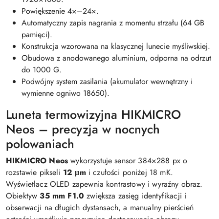
Powiększenie 4×–24×.
Automatyczny zapis nagrania z momentu strzału (64 GB
pamięci).
Konstrukcja wzorowana na klasycznej lunecie myśliwskiej.
Obudowa z anodowanego aluminium, odporna na odrzut
do 1000 G.
Podwójny system zasilania (akumulator wewnętrzny i
wymienne ogniwo 18650).
Luneta termowizyjna HIKMICRO
Neos – precyzja w nocnych
polowaniach
HIKMICRO Neos
wykorzystuje sensor 384×288 px o
rozstawie pikseli
12 μm
i czułości poniżej 18 mK.
Wyświetlacz OLED zapewnia kontrastowy i wyraźny obraz.
Obiektyw
35 mm F1.0
zwiększa zasięg identyfikacji i
obserwacji na długich dystansach, a manualny pierścień