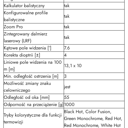
Kalkulator balistyczny
tak
Konfigurowalne profile
tak
balistyczne
Zoom Pro
tak
Zintegrowany dalmierz
tak
laserowy (LRF)
Kątowe pole widzenia [°]
7.6
Korekta dioptrii [±]
4
Liniowe pole widzenia na 100
13,1 x 10
m [m]
Min. odległość ostrzenia [m]
3
Możliwość zmiany znaku
jest
celowniczego
Odległość od oka [mm]
55
Odporność na przeciążenie [g]
1000
Black Hot, Color Fusion,
Tryby kolorystyczne dla funkcji
Green Monochrome, Red Hot,
termowizji
Red Monochrome, White Hot