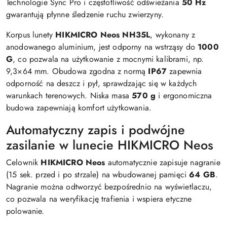
Technologie Sync Pro i częstotliwość odświeżania
50 Hz
gwarantują płynne śledzenie ruchu zwierzyny.
Korpus lunety
HIKMICRO Neos NH35L
, wykonany z
anodowanego aluminium, jest odporny na wstrząsy do
1000
G
, co pozwala na użytkowanie z mocnymi kalibrami, np.
9,3×64 mm. Obudowa zgodna z normą
IP67
zapewnia
odporność na deszcz i pył, sprawdzając się w każdych
warunkach terenowych. Niska masa
570 g
i ergonomiczna
budowa zapewniają komfort użytkowania.
Automatyczny zapis i podwójne
zasilanie w lunecie HIKMICRO Neos
Celownik
HIKMICRO Neos
automatycznie zapisuje nagranie
(15 sek. przed i po strzale) na wbudowanej pamięci
64 GB
.
Nagranie można odtworzyć bezpośrednio na wyświetlaczu,
co pozwala na weryfikację trafienia i wspiera etyczne
polowanie.