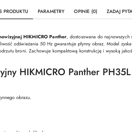
S PRODUKTU
PARAMETRY
OPINIE (0)
ZADAJ PYT
rmowizyjnej HIKMICRO Panther
, dostosowana do najnowszych s
liwość odświeżania 50 Hz gwarantuje płynny obraz. Model zyskał
odrzutu broni. Zachowuje kompaktową konstrukcję i wysoką jakoś
zyjny HIKMICRO Panther PH35L 
łynnego obrazu.