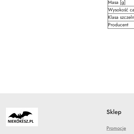
Masa [g]
Wysokość ca
Klasa szczeln
Producent
Pomiń karuzelę produktów
Sklep
Promocje