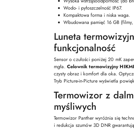
Wysoka wstrząsoodporność (do bro
Wodo- i pyłoszczelność IP67.
Kompaktowa forma i niska waga.
Wbudowana pamięć 16 GB (filmy, 
Luneta termowizyj
funkcjonalność
Sensor o czułości poniżej 20 mK zapew
mgła.
Celownik termowizyjny HIKM
czysty obraz i komfort dla oka. Optyc
Tryb Picture-in-Picture wyświetla powi
Termowizor z dal
myśliwych
Termowizor Panther wyróżnia się tec
i redukcja szumów 3D DNR gwarantują j