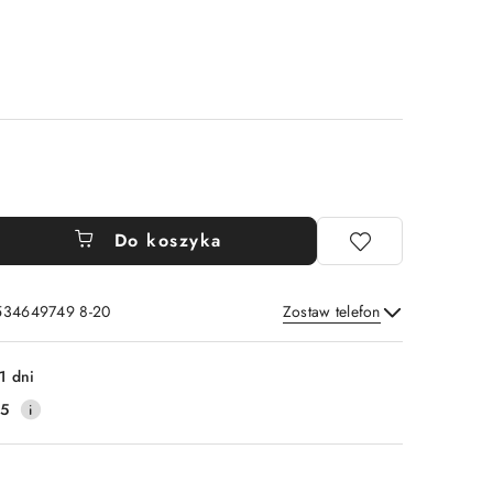
Do koszyka
 534649749 8-20
Zostaw telefon
Wyślij
1 dni
25