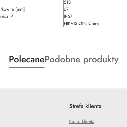
518
łkowita [mm]
67
ości IP
IP67
HIKVISION, Chiny
Produkty
Produkty
Polecane
Podobne produkty
o
o
statusie:
statusie:
Strefa klienta
Konto klienta