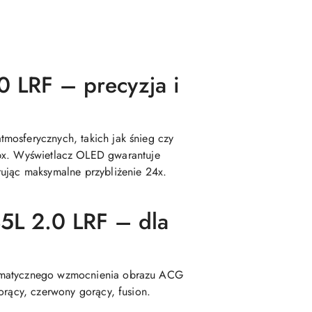
 LRF – precyzja i
mosferycznych, takich jak śnieg czy
 px. Wyświetlacz OLED gwarantuje
rując maksymalne przybliżenie 24x.
5L 2.0 LRF – dla
utomatycznego wzmocnienia obrazu ACG
orący, czerwony gorący, fusion.