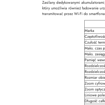
Zasilany dedykowanymi akumulatorami,
który umożliwia również ładowanie u
transmitować przez Wi-Fi do smartfona
Marka
Częstotliwoś
Czułość term
Maks. czas p
Maks. zasięg
Pamięć wewn
Rozdzielczość
Rozdzielczoś
Rozmiar obi
Zoom cyfrow
Zoom optycz
Liniowe pole
Długość cał