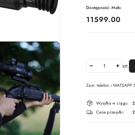
Dostępność:
Mało
cena:
11599.00
Ilość
szt.
Zam: telefon i WATSAPP
Dostępność
Wysyłka w ciągu:
2
i
Cena przesyłki:
dostawa