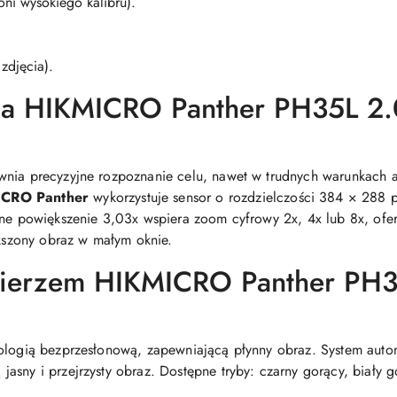
ni wysokiego kalibru).
zdjęcia).
na HIKMICRO Panther PH35L 2.0
nia precyzyjne rozpoznanie celu, nawet w trudnych warunkach at
ICRO Panther
wykorzystuje sensor o rozdzielczości 384 × 288
zne powiększenie 3,03x wspiera zoom cyfrowy 2x, 4x lub 8x, ofe
ększony obraz w małym oknie.
mierzem HIKMICRO Panther PH3
hnologią bezprzesłonową, zapewniającą płynny obraz. System a
asny i przejrzysty obraz. Dostępne tryby: czarny gorący, biały g