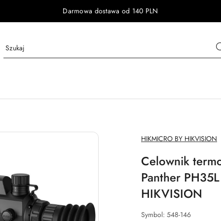
Darmowa dostawa od 140 PLN
NAZWA
HIKMICRO BY HIKVISION
PRODUCENTA:
Celownik term
Panther PH35L
HIKVISION
Symbol:
548-146