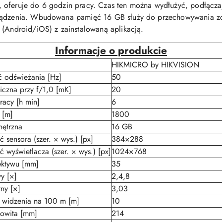
 oferuje do 6 godzin pracy. Czas ten można wydłużyć, podłącza
rządzenia. Wbudowana pamięć 16 GB służy do przechowywania zd
 (Android/iOS) z zainstalowaną aplikacją.
Informacje o produkcie
HIKMICRO by HIKVISION
ć odświeżania [Hz]
50
iczna przy f/1,0 [mK]
20
racy [h min]
6
 [m]
1800
ętrzna
16 GB
 sensora (szer. × wys.) [px]
384×288
ć wyświetlacza (szer. × wys.) [px]
1024×768
ektywu [mm]
35
y [×]
2,4,8
ny [×]
3,03
 widzenia na 100 m [m]
10
kowita [mm]
214