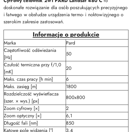
Cyfrowy celownik 2w1 PARD Landsat 480 C
to
doskonałe rozwiązanie dla osób poszukujących precyzyjnego
i łatwego w obsłudze urządzenia termo- i noktowizyjnego o
szerokim zakresie zastosowań.
Informacje o produkcie
Marka
Pard
Częstotliwość odświeżania
50
[Hz]
Czułość termiczna przy f/1,0
20
[mK]
Maks. czas pracy [h min]
6
Maks. zasięg [m]
1800
Rozdzielczość wyświetlacza
800x800
(szer. × wys.) [px]
Zoom cyfrowy [×]
2
Zoom optyczny [×]
6,1
Długość fali [nm]
850
Kątowe pole widzenia [°]
3.4