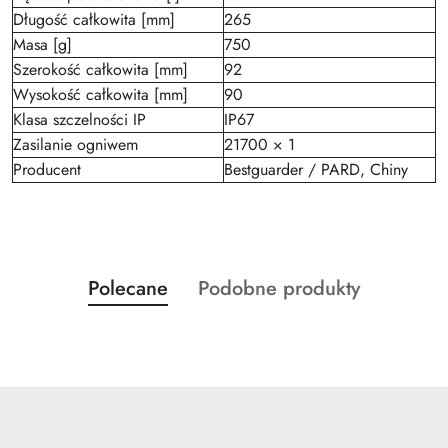
Długość całkowita [mm]
265
Masa [g]
750
Szerokość całkowita [mm]
92
Wysokość całkowita [mm]
90
Klasa szczelności IP
IP67
Zasilanie ogniwem
21700 × 1
Producent
Bestguarder / PARD, Chiny
Produkty
Produkty
Polecane
Podobne produkty
Pomiń karuzelę produktów
o
o
statusie:
statusie: