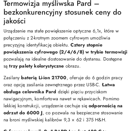
Termowizja myśliwska Pard –
bezkonkurencyjny stosunek ceny do
jakości
Urządzenie ma stałe powiększenie optyczne 6,1x, które w
połączeniu z 2-krotnym zoomem cyfrowym umożliwia
precyzyjną identyfikację obiektu.
Cztery stopnie
powiększenia cyfrowego (2/4/6/8) w trybie termowizji
pozwalają na idealne dostosowanie do dystansu. Dostępne
są
trzy palety kolorystyczne
obrazu.
Zasilany
baterią Li-ion 21700
, oferuje do 6 godzin pracy
oraz opcję zasilania zewnętrznego przez USB-C.
Łatwa
obsługa celownika Pard
dzięki pięciu przyciskom
nawigacyjnym, komfortowa nawet w rękawicach. Pomimo
lekkiej konstrukcji, urządzenie cechuje się
odpornością na
odrzut do 6000 J
, co pozwala na bezpieczne stosowanie
na broni myśliwskiej kalibrów 9,3 × 62 i 375 H&H.