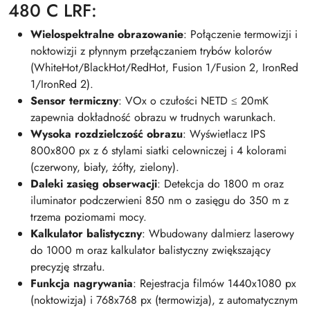
480 C LRF:
Wielospektralne obrazowanie
: Połączenie termowizji i
noktowizji z płynnym przełączaniem trybów kolorów
(WhiteHot/BlackHot/RedHot, Fusion 1/Fusion 2, IronRed
1/IronRed 2).
Sensor termiczny
: VOx o czułości NETD ≤ 20mK
zapewnia dokładność obrazu w trudnych warunkach.
Wysoka rozdzielczość obrazu
: Wyświetlacz IPS
800x800 px z 6 stylami siatki celowniczej i 4 kolorami
(czerwony, biały, żółty, zielony).
Daleki zasięg obserwacji
: Detekcja do 1800 m oraz
iluminator podczerwieni 850 nm o zasięgu do 350 m z
trzema poziomami mocy.
Kalkulator balistyczny
: Wbudowany dalmierz laserowy
do 1000 m oraz kalkulator balistyczny zwiększający
precyzję strzału.
Funkcja nagrywania
: Rejestracja filmów 1440x1080 px
(noktowizja) i 768x768 px (termowizja), z automatycznym