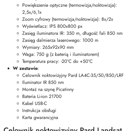
Powiększenie optyczne (termowizja/noktowizja):
2,5x/6,1x
Zoom cyfrowy (termowizja/noktowizja): 8x/2x
Wyświetlacz: IPS 800x800 px
Zasięg iluminatora IR: 350 m, długość fali 850 nm
Zasięg dalmierza laserowego: 1000 m
Wymiary: 265x92x90 mm
Waga: 750 g (z baterią i iluminatorem)
Temperatura pracy: -20°C do +50°C
W zestawie
:
Celownik noktowizyjny Pard LA4C-35/50/850/LRF
Iluminator IR 850 nm
Montaż na szynę Picatinny
Bateria Li-ion 21700
Kabel USB-C
Instrukcja obsługi
Karta gwarancyjna
Celownik noktowizyjny Pard Landsat