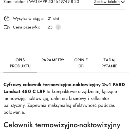
Zam: telefon i WATSAPP 534649749 8-20
Zostaw telefon
Dostępność
Wysyłka w ciągu:
21 dni
i
Wyślij
Cena przesyłki:
25
dostawa
OPIS
PARAMETRY
OPINIE
ZADAJ
PRODUKTU
(0)
PYTANIE
Cyfrowy celownik termowizyjno-noktowizyjny 2w1 PARD
Landsat 480 C LRF
to kompaktowe urządzenie, łączące
termowizję, noktowizję, dalmierz laserowy i kalkulator
balistyczny. Zapewnia maksymalną efektywność podczas
polowania.
Celownik termowizyjno-noktowizyjny