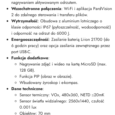
nagrywaniem aktywowanym odrzutem.
Wszechstronne połączenia
: Wi-Fi i aplikacja PardVision
2 do zdalnego sterowania i transferu plików.
Wytrzymałość
: Obudowa z aluminium lotniczego o
klasie odporności IP67 (pyłoszczelność, wodoodporność)
i odporność na odrzut do 6000 J.
Energooszczędność
: Zasilanie baterią Li-ion 21700 (do
6 godzin pracy) oraz opcja zasilania zewnętrznego przez
port USB-C.
Funkcje dodatkowe
:
Nagrywanie zdjęć i wideo na kartę MicroSD (max.
128 GB).
Funkcja PIP (obraz w obrazie).
Wbudowany żyroskop i e-kompas.
Dane techniczne
:
Sensor termiczny: VOx, 480x360, NETD ≤20mK
Sensor światła widzialnego: 2560x1440, czułość
0.001 lux
Obiektyw: 70 mm