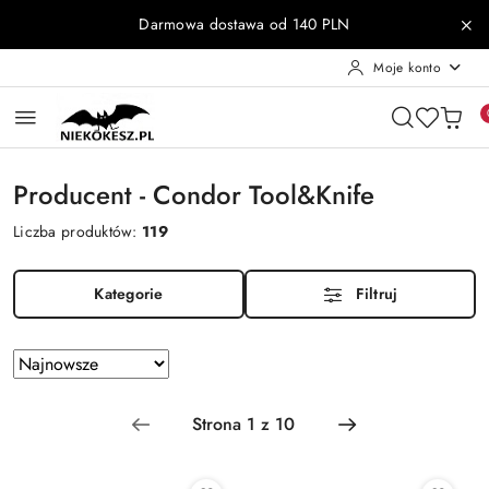
Przejdź do treści głównej
Przejdź do wyszukiwarki
Przejdź do moje konto
Przejdź do menu głównego
Przejdź do stopki
Darmowa dostawa od 140 PLN
Moje konto
Producent - Condor Tool&Knife
Liczba produktów:
119
Kategorie
Filtruj
Zastosowano sortowanie: Najnowsze.
Sortuj
według