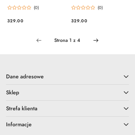
pistoletu Glock 43X
pistoletu Glock 45 Doubletap
(0)
(0)
Doubletap
329.00
329.00
Cena:
Cena:
Dane adresowe
Sklep
Strefa klienta
Informacje