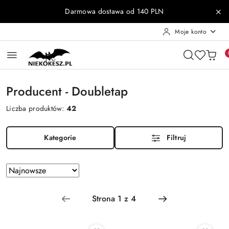
Przejdź do treści głównej
Przejdź do wyszukiwarki
Przejdź do moje konto
Przejdź do menu głównego
Przejdź do stopki
Darmowa dostawa od 140 PLN
Moje konto
Producent - Doubletap
Liczba produktów:
42
Kategorie
Filtruj
Zastosowano
Sortuj
według
sortowanie:
Najnowsze.