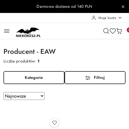
Przejdź do treści głównej
Przejdź do wyszukiwarki
Przejdź do moje konto
Przejdź do menu głównego
Przejdź do stopki
Darmowa dostawa od 140 PLN
Moje konto
Producent - EAW
Liczba produktów:
1
Kategorie
Filtruj
Zastosowano
Sortuj
według
sortowanie:
Najnowsze.