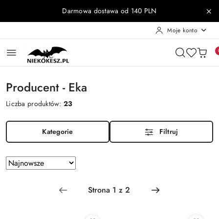
Przejdź do treści głównej
Przejdź do wyszukiwarki
Przejdź do moje konto
Przejdź do menu głównego
Przejdź do stopki
Darmowa dostawa od 140 PLN
Moje konto
Producent - Eka
Liczba produktów:
23
Kategorie
Filtruj
Zastosowano
Sortuj
według
sortowanie:
Najnowsze.