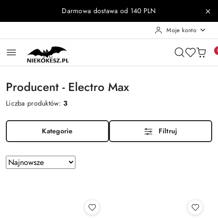
Przejdź do treści głównej
Przejdź do wyszukiwarki
Przejdź do moje konto
Przejdź do menu głównego
Przejdź do stopki
Darmowa dostawa od 140 PLN
Moje konto
Producent - Electro Max
Liczba produktów:
3
Kategorie
Filtruj
Zastosowano
Sortuj
według
sortowanie:
Najnowsze.