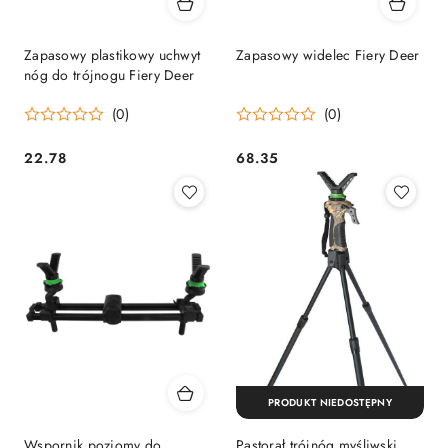
Zapasowy plastikowy uchwyt
Zapasowy widelec Fiery Deer
nóg do trójnogu Fiery Deer
(0)
(0)
22.78
68.35
Cena:
Cena:
PRODUKT NIEDOSTĘPNY
Wspornik poziomy do
Pastorał trójnóg myśliwski