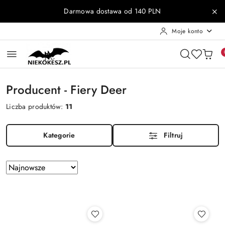
Przejdź do treści głównej
Przejdź do wyszukiwarki
Przejdź do moje konto
Przejdź do menu głównego
Przejdź do stopki
Darmowa dostawa od 140 PLN
Moje konto
Producent - Fiery Deer
Liczba produktów:
11
Kategorie
Filtruj
Zastosowano
Sortuj
według
sortowanie:
Najnowsze.