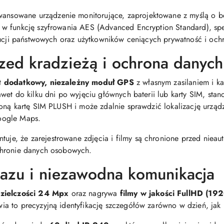
ansowane urządzenie monitorujące, zaprojektowane z myślą o b
 w funkcję szyfrowania AES (Advanced Encryption Standard), sp
ytucji państwowych oraz użytkowników ceniących prywatność i oc
zed kradzieżą i ochrona danych
t
dodatkowy, niezależny moduł GPS
z własnym zasilaniem i ka
wet do kilku dni po wyjęciu głównych baterii lub karty SIM, sta
zoną kartę SIM PLUSH i może zdalnie sprawdzić lokalizację urz
Google Maps.
tuje, że zarejestrowane zdjęcia i filmy są chronione przed niea
chronie danych osobowych.
azu i niezawodna komunikacja
dzielczości 24 Mpx
oraz nagrywa
filmy w jakości FullHD (1
a to precyzyjną identyfikację szczegółów zarówno w dzień, jak 