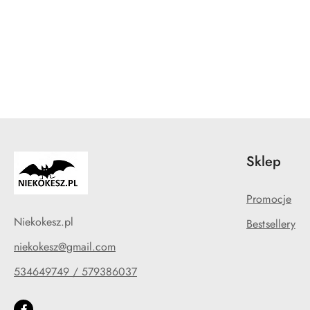
Pomiń karuzelę produktów
Sklep
Promocje
Niekokesz.pl
Bestsellery
niekokesz@gmail.com
534649749 / 579386037