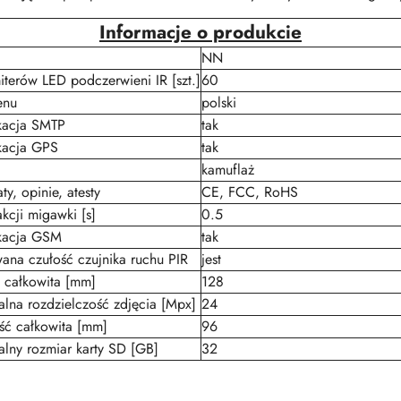
Informacje o produkcie
NN
iterów LED podczerwieni IR [szt.]
60
enu
polski
kacja SMTP
tak
kacja GPS
tak
kamuflaż
aty, opinie, atesty
CE, FCC, RoHS
kcji migawki [s]
0.5
kacja GSM
tak
ana czułość czujnika ruchu PIR
jest
 całkowita [mm]
128
lna rozdzielczość zdjęcia [Mpx]
24
ść całkowita [mm]
96
lny rozmiar karty SD [GB]
32