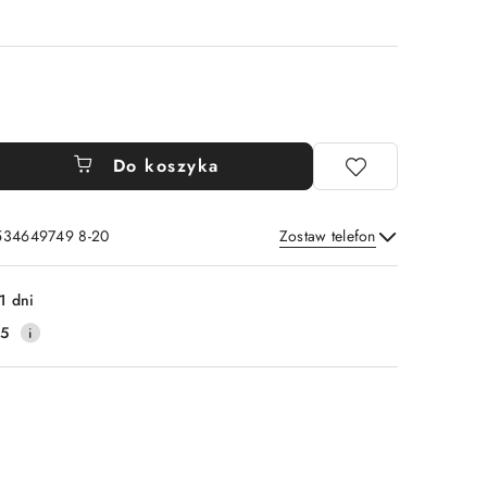
Do koszyka
 534649749 8-20
Zostaw telefon
Wyślij
1 dni
25