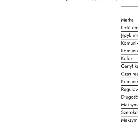
Marka
Ilość em
Język m
Komuni
Komuni
Kolor
Certyfik
Czas rea
Komuni
Regulow
Długość
Maksyma
Szeroko
Maksyma