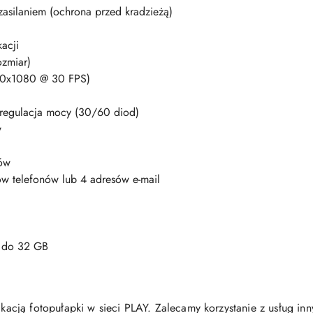
asilaniem (ochrona przed kradzieżą)
acji
ozmiar)
920x1080 @ 30 FPS)
regulacja mocy (30/60 diod)
w
rów
w telefonów lub 4 adresów e-mail
) do 32 GB
cją fotopułapki w sieci PLAY. Zalecamy korzystanie z usług in