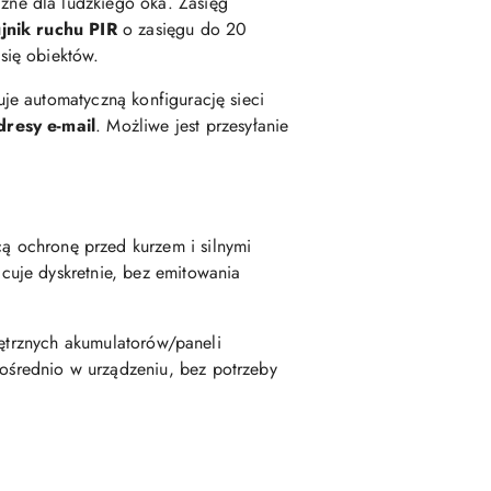
czne dla ludzkiego oka. Zasięg
jnik ruchu PIR
o zasięgu do 20
się obiektów.
uje automatyczną konfigurację sieci
resy e-mail
. Możliwe jest przesyłanie
cą ochronę przed kurzem i silnymi
cuje dyskretnie, bez emitowania
ętrznych akumulatorów/paneli
pośrednio w urządzeniu, bez potrzeby