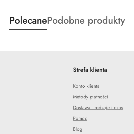
Produkty
Produkty
Polecane
Podobne produkty
o
o
statusie:
statusie:
Strefa klienta
Konto klienta
Metody płatności
Dostawa - rodzaje i czas
Pomoc
Blog