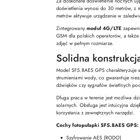
Za doskonałe doświetlenie nocnych u
doświetlenia wynosi do 30 metrów, z 
metrów aktywuje urządzenie w zaledwi
Zintegrowany
moduł 4G/LTE
zapewnia
GSM dla polskich operatorów, a także
zdjęć w pełnym rozmiarze.
Solidna konstrukcja
Model SF5.8AES GPS charakteryzuje 
strumieniami wody, co gwarantuje nie
dźwięków czy sygnałów świetlnych po
Długa praca w terenie jest możliwa dzi
solarnych. Obsługa jest intuicyjna dzię
korzystania z zewnętrznych narzędzi.
Cechy fotopułapki SF5.8AES GPS:
Szyfrowanie AES (RODO)