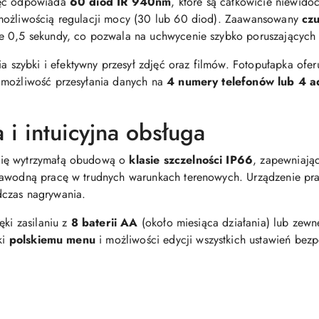
jęć odpowiada
60 diod IR 940nm
, które są całkowicie niewido
możliwością regulacji mocy (30 lub 60 diod). Zaawansowany
czu
e 0,5 sekundy, co pozwala na uchwycenie szybko poruszających 
 szybki i efektywny przesył zdjęć oraz filmów. Fotopułapka ofer
 możliwość przesyłania danych na
4 numery telefonów lub 4 ad
 i intuicyjna obsługa
się wytrzymałą obudową o
klasie szczelności IP66
, zapewniają
zawodną pracę w trudnych warunkach terenowych. Urządzenie pra
dczas nagrywania.
ęki zasilaniu z
8 baterii AA
(około miesiąca działania) lub zewn
ki
polskiemu menu
i możliwości edycji wszystkich ustawień bez