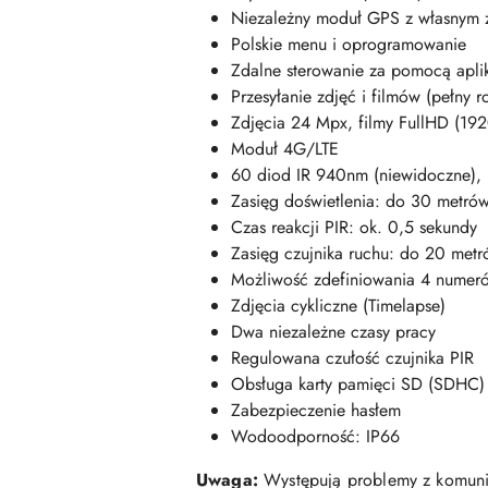
Niezależny moduł GPS z własnym z
Polskie menu i oprogramowanie
Zdalne sterowanie za pomocą aplik
Przesyłanie zdjęć i filmów (pełny r
Zdjęcia 24 Mpx, filmy FullHD (1
Moduł 4G/LTE
60 diod IR 940nm (niewidoczne), 
Zasięg doświetlenia: do 30 metró
Czas reakcji PIR: ok. 0,5 sekundy
Zasięg czujnika ruchu: do 20 met
Możliwość zdefiniowania 4 numeró
Zdjęcia cykliczne (Timelapse)
Dwa niezależne czasy pracy
Regulowana czułość czujnika PIR
Obsługa karty pamięci SD (SDHC
Zabezpieczenie hasłem
Wodoodporność: IP66
Uwaga:
Występują problemy z komunika