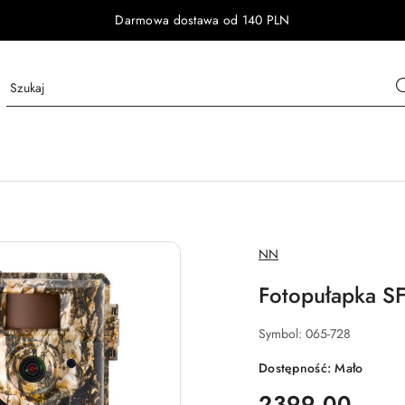
Darmowa dostawa od 140 PLN
NAZWA
NN
PRODUCENTA:
Fotopułapka 
Symbol:
065-728
Dostępność:
Mało
cena:
2399.00