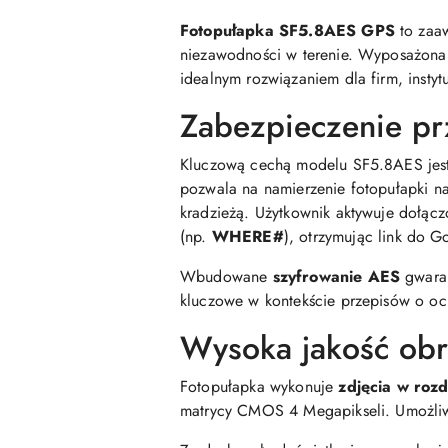
Fotopułapka SF5.8AES GPS
to zaaw
niezawodności w terenie. Wyposażona
idealnym rozwiązaniem dla firm, inst
Zabezpieczenie pr
Kluczową cechą modelu SF5.8AES jes
pozwala na namierzenie fotopułapki na
kradzieżą. Użytkownik aktywuje dołąc
(np.
WHERE#
), otrzymując link do 
Wbudowane
szyfrowanie AES
gwaran
kluczowe w kontekście przepisów o o
Wysoka jakość obr
Fotopułapka wykonuje
zdjęcia w roz
matrycy CMOS 4 Megapikseli. Umożliwi