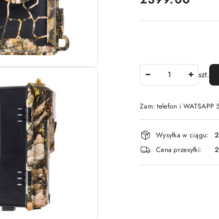
Ilość
szt.
Zam: telefon i WATSAPP
Dostępność
Wysyłka w ciągu:
2
i
Cena przesyłki:
dostawa