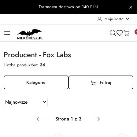
Przejdź do treści głównej
Przejdź do wyszukiwarki
Przejdź do moje konto
Przejdź do menu głównego
Przejdź do stopki
Darmowa dostawa od 140 PLN
Moje konto
Producent - Fox Labs
Liczba produktów:
36
Kategorie
Filtruj
Zastosowano
Sortuj
według
sortowanie:
Najnowsze.