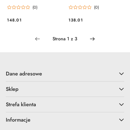
Stream 85 ml (32FTSDB) Fox
(36MGC) Fox Labs
(0)
(0)
Labs
148.01
138.01
Cena:
Cena:
Dane adresowe
Sklep
Strefa klienta
Informacje