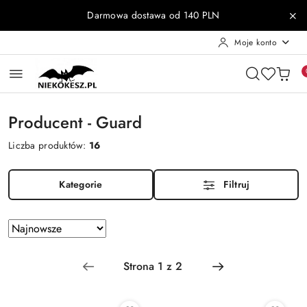
Przejdź do treści głównej
Przejdź do wyszukiwarki
Przejdź do moje konto
Przejdź do menu głównego
Przejdź do stopki
Darmowa dostawa od 140 PLN
Moje konto
Producent - Guard
Liczba produktów:
16
Kategorie
Filtruj
Zastosowano
Sortuj
według
sortowanie:
Najnowsze.