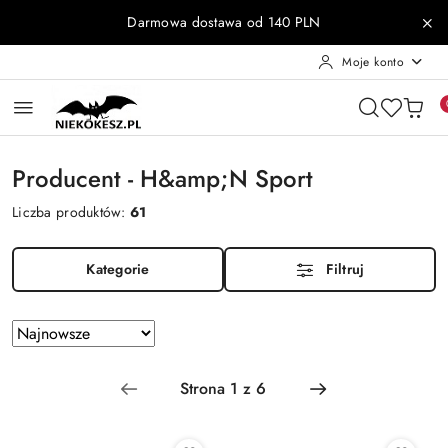
Przejdź do treści głównej
Przejdź do wyszukiwarki
Przejdź do moje konto
Przejdź do menu głównego
Przejdź do stopki
Darmowa dostawa od 140 PLN
Moje konto
Producent - H&amp;N Sport
Liczba produktów:
61
Kategorie
Filtruj
Zastosowano
Sortuj
według
sortowanie:
Najnowsze.