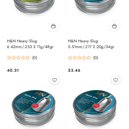
H&N Heavy Slug
H&N Heavy Slug
6.42mm/.253 3.11g/48gr
5.51mm/.217 2.20g/34gr
(0)
(0)
40.31
53.46
Cena:
Cena: