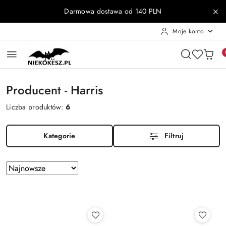
Przejdź do treści głównej
Przejdź do wyszukiwarki
Przejdź do moje konto
Przejdź do menu głównego
Przejdź do stopki
Darmowa dostawa od 140 PLN
Moje konto
Producent - Harris
Liczba produktów:
6
Kategorie
Filtruj
Zastosowano
Sortuj
według
sortowanie:
Najnowsze.