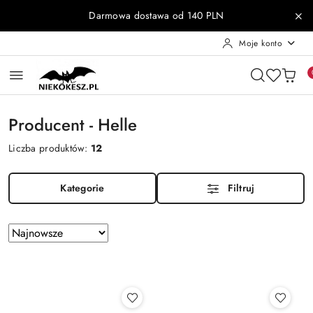
Przejdź do treści głównej
Przejdź do wyszukiwarki
Przejdź do moje konto
Przejdź do menu głównego
Przejdź do stopki
Darmowa dostawa od 140 PLN
Moje konto
Producent - Helle
Liczba produktów:
12
Kategorie
Filtruj
Zastosowano
Sortuj
według
sortowanie:
Najnowsze.