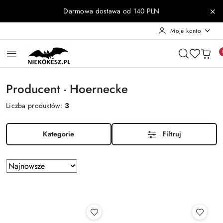
Przejdź do treści głównej
Przejdź do wyszukiwarki
Przejdź do moje konto
Przejdź do menu głównego
Przejdź do stopki
Darmowa dostawa od 140 PLN
Moje konto
Producent - Hoernecke
Liczba produktów:
3
Kategorie
Filtruj
Zastosowano
Sortuj
według
sortowanie:
Najnowsze.