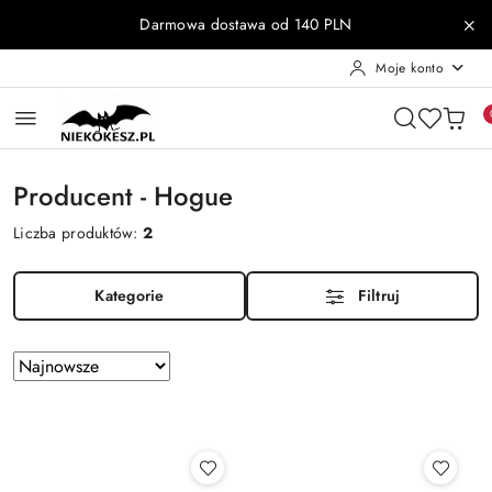
Przejdź do treści głównej
Przejdź do wyszukiwarki
Przejdź do moje konto
Przejdź do menu głównego
Przejdź do stopki
Darmowa dostawa od 140 PLN
Moje konto
Producent - Hogue
Liczba produktów:
2
Kategorie
Filtruj
Zastosowano
Sortuj
według
sortowanie:
Najnowsze.