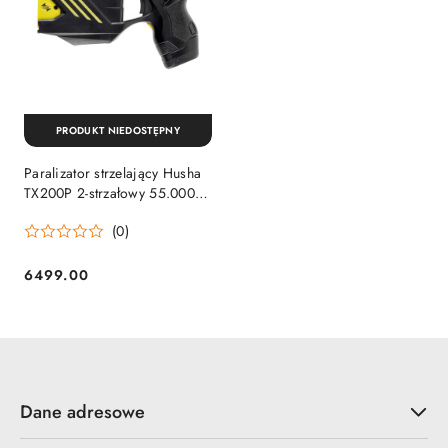
PRODUKT NIEDOSTĘPNY
Paralizator strzelający Husha
TX200P 2-strzałowy 55.000 V
zestaw: paralizator, kabura,
(0)
cztery kartridże, walizka
Husha
6499.00
Cena:
Dane adresowe