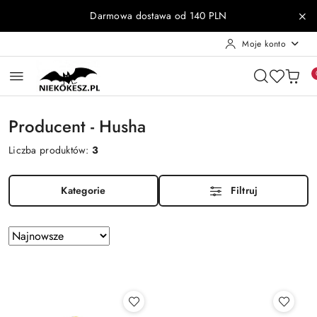
Przejdź do treści głównej
Przejdź do wyszukiwarki
Przejdź do moje konto
Przejdź do menu głównego
Przejdź do stopki
Darmowa dostawa od 140 PLN
Moje konto
Producent - Husha
Liczba produktów:
3
Kategorie
Filtruj
Zastosowano
Sortuj
według
sortowanie:
Najnowsze.