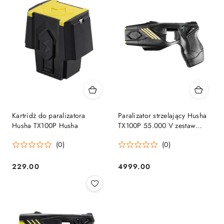
Kartridż do paralizatora
Paralizator strzelający Husha
Husha TX100P Husha
TX100P 55.000 V zestaw
PRO: paralizator, dwie
(0)
(0)
kabury, cztery kartridże,
walizka Husha
229.00
4999.00
Cena:
Cena: