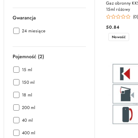
Gaz obronny KKS
15ml różowy
(0
Gwarancja
50.84
Cena:
Gwarancja:
24 miesiące
Nowość
Pojemność (2)
Pojemność
15 ml
(2):
Pojemność
150 ml
(2):
Pojemność
18 ml
(2):
Pojemność
200 ml
(2):
Pojemność
40 ml
(2):
Pojemność
400 ml