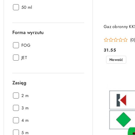
(2):
Pojemność
50 ml
(2):
Gaz obronny KK
Forma wyrzutu
(0
Forma
FOG
31.55
wyrzutu:
Cena:
Forma
JET
Nowość
wyrzutu:
Zasięg
Zasięg:
2 m
Zasięg:
3 m
Zasięg:
4 m
Zasięg:
5 m