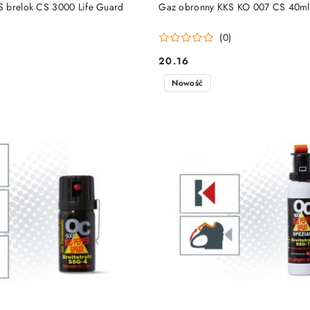
DO KOSZYKA
DO KOSZYKA
 brelok CS 3000 Life Guard
Gaz obronny KKS KO 007 CS 40ml
)
(0)
20.16
Cena:
Nowość