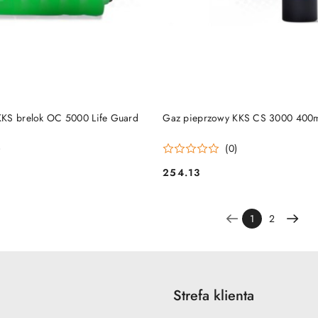
DO KOSZYKA
DO KOSZYKA
KKS brelok OC 5000 Life Guard
Gaz pieprzowy KKS CS 3000 400
)
(0)
254.13
Cena:
1
2
Strefa klienta