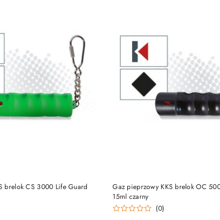
DO KOSZYKA
DO KOSZYKA
 brelok CS 3000 Life Guard
Gaz pieprzowy KKS brelok OC 500
15ml czarny
)
(0)