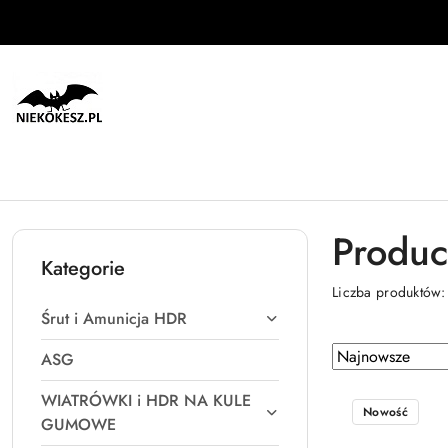
Przejdź do treści głównej
Przejdź do wyszukiwarki
Przejdź do moje konto
Przejdź do menu głównego
Przejdź do stopki
Produc
Kategorie
Liczba produktów
Śrut i Amunicja HDR
Zastosowano
Sortuj
ASG
według
sortowanie:
WIATRÓWKI i HDR NA KULE
Najnowsze.
Nowość
GUMOWE