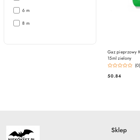
Zasięg:
6 m
Zasięg:
8 m
Gaz pieprzowy 
15ml zielony
(0
50.84
Cena:
Sklep