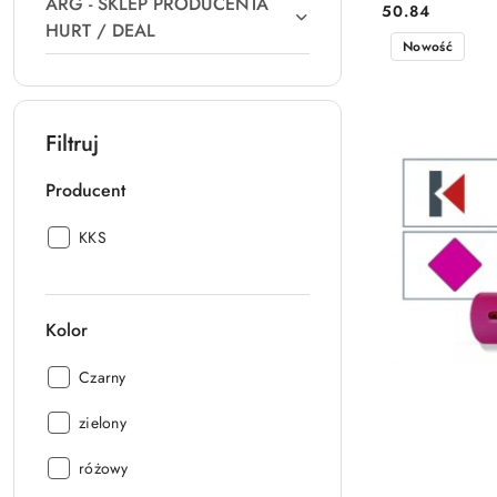
ARG - SKLEP PRODUCENTA
50.84
Cena:
HURT / DEAL
Nowość
Filtruj
Producent
Producent:
KKS
Kolor
Kolor:
Czarny
Kolor:
zielony
Kolor:
różowy