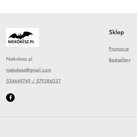
Sklep
Promocje
Niekokesz.pl
Bestsellery
niekokesz@gmail.com
534649749 / 579386037