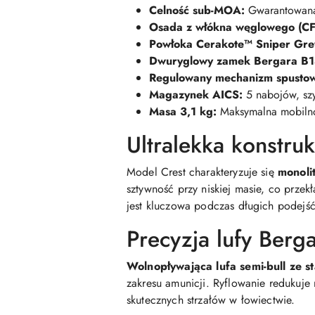
Celność sub-MOA:
Gwarantowana 
Osada z włókna węglowego (CF
Powłoka Cerakote™ Sniper Gre
Dwuryglowy zamek Bergara B1
Regulowany mechanizm spustow
Magazynek AICS:
5 nabojów, sz
Masa 3,1 kg:
Maksymalna mobilno
Ultralekka konstru
Model Crest charakteryzuje się
monoli
sztywność przy niskiej masie, co przek
jest kluczowa podczas długich podejść
Precyzja lufy Berg
Wolnopływająca lufa semi-bull ze s
zakresu amunicji. Ryflowanie redukuj
skutecznych strzałów w łowiectwie.