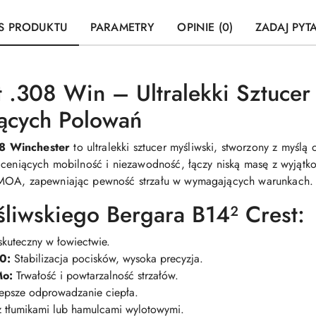
S PRODUKTU
PARAMETRY
OPINIE (0)
ZADAJ PYT
 .308 Win – Ultralekki Sztucer 
cych Polowań
08 Winchester
to ultralekki sztucer myśliwski, stworzony z myśl
 ceniących mobilność i niezawodność, łączy niską masę z wyjątk
-MOA, zapewniając pewność strzału w wymagających warunkach.
śliwskiego Bergara B14² Crest:
skuteczny w łowiectwie.
0:
Stabilizacja pocisków, wysoka precyzja.
Mo:
Trwałość i powtarzalność strzałów.
epsze odprowadzanie ciepła.
 tłumikami lub hamulcami wylotowymi.