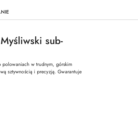
ANIE
Myśliwski sub-
ą o polowaniach w trudnym, górskim
ową sztywnością i precyzją. Gwarantuje