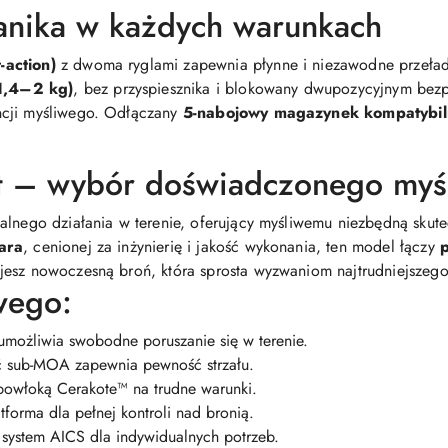
nika w każdych warunkach
-action)
z dwoma ryglami zapewnia płynne i niezawodne przeład
1,4–2 kg)
, bez przyspiesznika i blokowany dwupozycyjnym bezp
ncji myśliwego. Odłączany
5-nabojowy magazynek kompatybil
st – wybór doświadczonego myś
ealnego działania w terenie, oferujący myśliwemu niezbędną sk
ara
, cenionej za inżynierię i jakość wykonania, ten model łączy
p
ujesz nowoczesną broń, która sprosta wyzwaniom najtrudniejszego
wego:
 umożliwia swobodne poruszanie się w terenie.
ć sub-MOA zapewnia pewność strzału.
powłoką Cerakote™ na trudne warunki.
tforma dla pełnej kontroli nad bronią.
system AICS dla indywidualnych potrzeb.