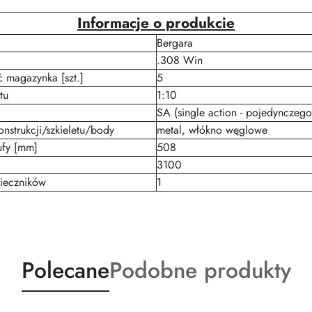
Informacje o produkcie
Bergara
.308 Win
 magazynka [szt.]
5
tu
1:10
SA (single action - pojedynczego
onstrukcji/szkieletu/body
metal, włókno węglowe
ufy [mm]
508
3100
pieczników
1
Produkty
Produkty
Polecane
Podobne produkty
o
o