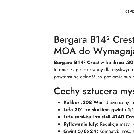
OPI
Bergara B14² Crest
MOA do Wymagają
Bergara B14² Crest w kalibrze .3
terenie. Zaprojektowany dla myśliwych
powtarzalną celność na poziomie sub
Cechy sztucera my
Kaliber .308 Win:
Uniwersalny i 
Lufa 20” ze skokiem gwintu 1:1
Lufa semi-bull ze stali 4140 Cr
Ryflowanie lufy:
Redukcja masy, l
Gwint 5/8×24:
Kompatybilność z