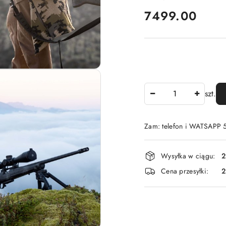
cena:
7499.00
Ilość
szt.
Zam: telefon i WATSAPP
Dostępność
Wysyłka w ciągu:
2
i
Cena przesyłki:
dostawa