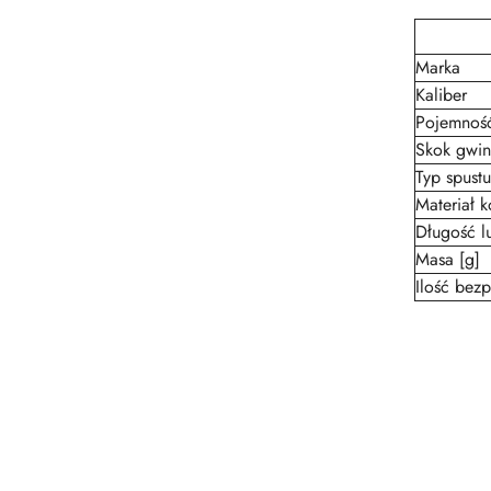
Marka
Kaliber
Pojemność
Skok gwin
Typ spustu
Materiał k
Długość l
Masa [g]
Ilość bez
Pomiń karuzelę produktów