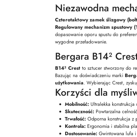
Niezawodna mecha
Czterotaktowy zamek ślizgowy (bolt
Regulowany mechanizm spustowy (
dopasowanie oporu spustu do prefere
wygodne przeładowanie.
Bergara B14² Cre
B14² Crest
to sztucer stworzony do r
Bazując na doświadczeniu marki
Berg
użytkowania
. Wybierając Crest, zysk
Korzyści dla myśli
Mobilność:
Ultralekka konstrukcja
Skuteczność:
Powtarzalna celnoś
Trwałość:
Odporna konstrukcja z 
Kontrola:
Ergonomia i stabilna pla
Dostosowanie:
Gwintowana lufa i 