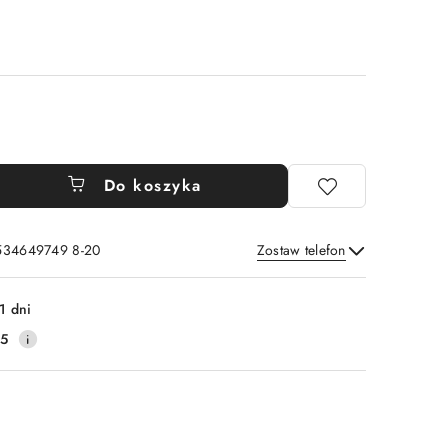
Do koszyka
 534649749 8-20
Zostaw telefon
Wyślij
1 dni
25