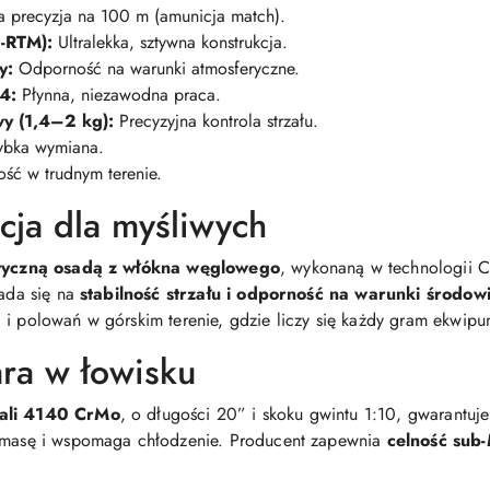
precyzja na 100 m (amunicja match).
-RTM):
Ultralekka, sztywna konstrukcja.
y:
Odporność na warunki atmosferyczne.
4:
Płynna, niezawodna praca.
y (1,4–2 kg):
Precyzyjna kontrola strzału.
ybka wymiana.
ść w trudnym terenie.
kcja dla myśliwych
tyczną osadą z włókna węglowego
, wykonaną w technologii 
łada się na
stabilność strzału i odporność na warunki środo
 i polowań w górskim terenie, gdzie liczy się każdy gram ekwipu
ara w łowisku
tali 4140 CrMo
, o długości 20” i skoku gwintu 1:10, gwarantuje 
e masę i wspomaga chłodzenie. Producent zapewnia
celność su