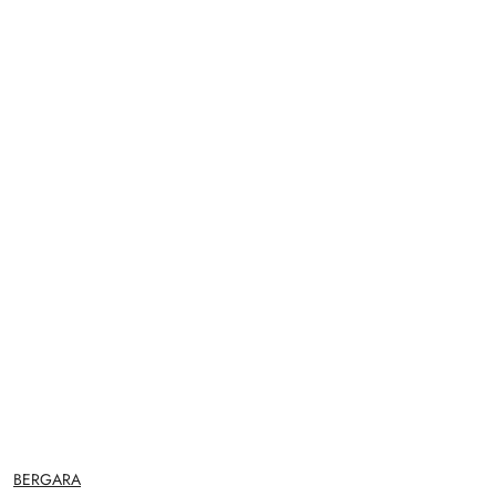
NAZWA
BERGARA
PRODUCENTA: