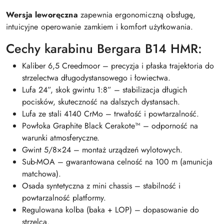
Wersja leworęczna
zapewnia ergonomiczną obsługę,
intuicyjne operowanie zamkiem i komfort użytkowania.
Cechy karabinu Bergara B14 HMR:
Kaliber 6,5 Creedmoor – precyzja i płaska trajektoria do
strzelectwa długodystansowego i łowiectwa.
Lufa 24”, skok gwintu 1:8” – stabilizacja długich
pocisków, skuteczność na dalszych dystansach.
Lufa ze stali 4140 CrMo – trwałość i powtarzalność.
Powłoka Graphite Black Cerakote™ – odporność na
warunki atmosferyczne.
Gwint 5/8×24 – montaż urządzeń wylotowych.
Sub-MOA – gwarantowana celność na 100 m (amunicja
matchowa).
Osada syntetyczna z mini chassis – stabilność i
powtarzalność platformy.
Regulowana kolba (baka + LOP) – dopasowanie do
strzelca.