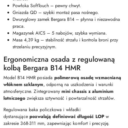
Powłoka SoftTouch – pewny chwyt.
Gniazda QD – szybki montaż pasa nośnego.
Dwuryglowy zamek Bergara B14 – płynna i niezawodna
praca.
Magazynek AICS – 5 nabojów, szybka wymiana.
Masa 4,39 kg – stabilność strzału i kontrola broni przy
strzelaniu precyzyjnym.
Ergonomiczna osada z regulowaną
kolbą Bergara B14 HMR
Model B14 HMR posiada
polimerową osadę wzmacnianą
włóknem szklanym
, odporną na uszkodzenia i warunki
atmosferyczne. Zintegrowany
mini chassis z aluminium
lotniczego
zwiększa sztywność i powtarzalność strzałów.
Regulowana baka policzkowa i wkładki
dystansujące
pozwalają definiować długość LOP
w
zakresie 368-311 mm, zapewniając komfort i precyzję.