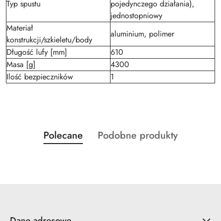
Typ spustu
pojedynczego działania),
jednostopniowy
Materiał
aluminium, polimer
konstrukcji/szkieletu/body
Długość lufy [mm]
610
Masa [g]
4300
Ilość bezpieczników
1
Produkty
Produkty
Polecane
Podobne produkty
Pomiń karuzelę produktów
o
o
statusie:
statusie:
Dane adresowe