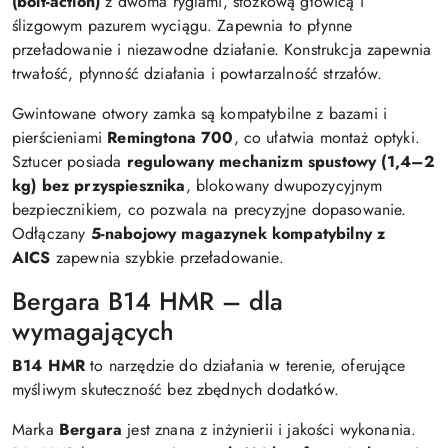
(bolt-action)
z dwoma ryglami, stożkową głowicą i
ślizgowym pazurem wyciągu. Zapewnia to płynne
przeładowanie i niezawodne działanie. Konstrukcja zapewnia
trwałość, płynność działania i powtarzalność strzałów.
Gwintowane otwory zamka są kompatybilne z bazami i
pierścieniami
Remingtona 700
, co ułatwia montaż optyki.
Sztucer posiada
regulowany mechanizm spustowy (1,4–2
kg) bez przyspiesznika
, blokowany dwupozycyjnym
bezpiecznikiem, co pozwala na precyzyjne dopasowanie.
Odłączany
5-nabojowy magazynek kompatybilny z
AICS
zapewnia szybkie przeładowanie.
Bergara B14 HMR – dla
wymagających
B14 HMR
to narzędzie do działania w terenie, oferujące
myśliwym skuteczność bez zbędnych dodatków.
Marka
Bergara
jest znana z inżynierii i jakości wykonania.