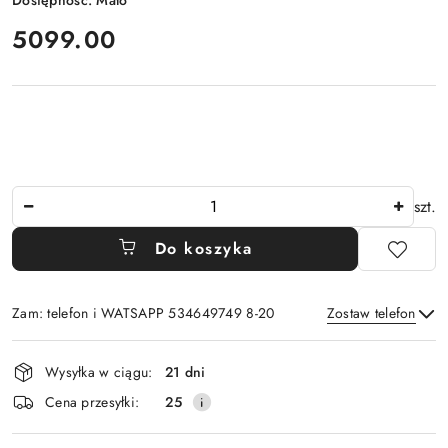
Dostępność:
Mało
cena:
5099.00
Ilość
szt.
Do koszyka
Zam: telefon i WATSAPP 534649749 8-20
Zostaw telefon
Dostępność
Wysyłka w ciągu:
21 dni
i
Wyślij
Cena przesyłki:
25
dostawa