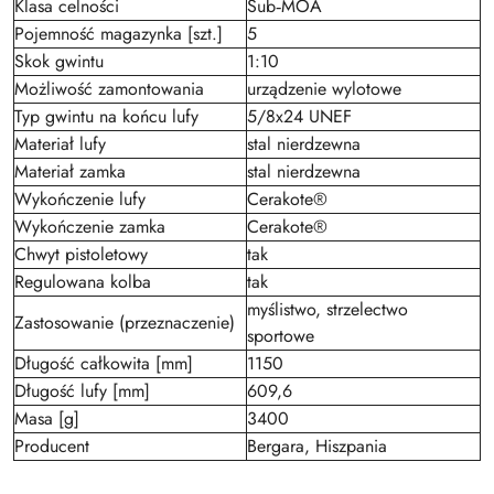
Klasa celności
Sub‑MOA
Pojemność magazynka [szt.]
5
Skok gwintu
1:10
Możliwość zamontowania
urządzenie wylotowe
Typ gwintu na końcu lufy
5/8x24 UNEF
Materiał lufy
stal nierdzewna
Materiał zamka
stal nierdzewna
Wykończenie lufy
Cerakote®
Wykończenie zamka
Cerakote®
Chwyt pistoletowy
tak
Regulowana kolba
tak
myślistwo, strzelectwo
Zastosowanie (przeznaczenie)
sportowe
Długość całkowita [mm]
1150
Długość lufy [mm]
609,6
Masa [g]
3400
Producent
Bergara, Hiszpania