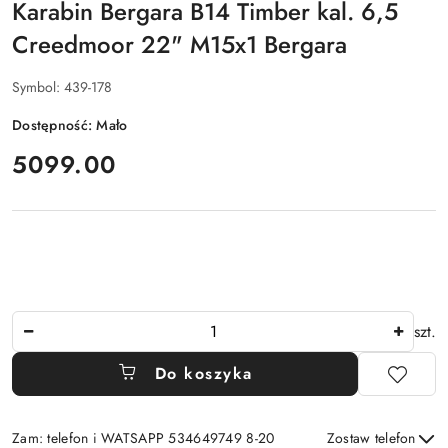
Karabin Bergara B14 Timber kal. 6,5
Creedmoor 22" M15x1 Bergara
Symbol:
439-178
Dostępność:
Mało
cena:
5099.00
Ilość
szt.
Do koszyka
Zam: telefon i WATSAPP 534649749 8-20
Zostaw telefon