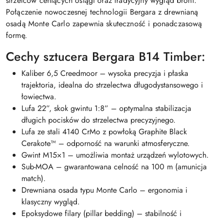
strzelców ceniących osiągi oraz tradycyjny wygląd broni.
Połączenie nowoczesnej technologii Bergara z drewnianą
osadą Monte Carlo zapewnia skuteczność i ponadczasową
formę.
Cechy sztucera Bergara B14 Timber:
Kaliber 6,5 Creedmoor – wysoka precyzja i płaska
trajektoria, idealna do strzelectwa długodystansowego i
łowiectwa.
Lufa 22”, skok gwintu 1:8” – optymalna stabilizacja
długich pocisków do strzelectwa precyzyjnego.
Lufa ze stali 4140 CrMo z powłoką Graphite Black
Cerakote™ – odporność na warunki atmosferyczne.
Gwint M15×1 – umożliwia montaż urządzeń wylotowych.
Sub-MOA – gwarantowana celność na 100 m (amunicja
match).
Drewniana osada typu Monte Carlo – ergonomia i
klasyczny wygląd.
Epoksydowe filary (pillar bedding) – stabilność i