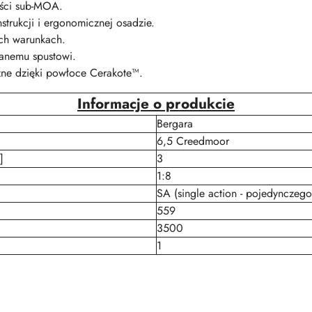
ości sub-MOA.
nstrukcji i ergonomicznej osadzie.
ch warunkach.
anemu spustowi.
ne dzięki powłoce Cerakote™.
Informacje o produkcie
Bergara
6,5 Creedmoor
]
3
1:8
SA (single action - pojedynczego
559
3500
1