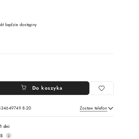
t będzie dostępny
Do koszyka
 534649749 8-20
Zostaw telefon
Wyślij
1 dni
25