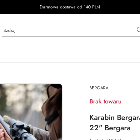
Darmowa dostawa od 140 PLN
NAZWA
BERGARA
PRODUCENTA:
Brak towaru
Karabin Bergar
22" Bergara