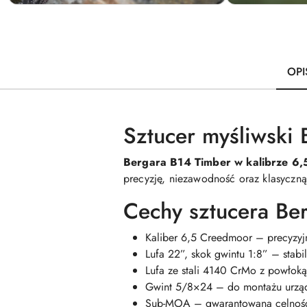
OPI
Sztucer myśliwski
Bergara B14 Timber w kalibrze 6
precyzję, niezawodność oraz klasyczną
Cechy sztucera Be
Kaliber 6,5 Creedmoor – precyzyjny
Lufa 22”, skok gwintu 1:8” – stabil
Lufa ze stali 4140 CrMo z powłok
Gwint 5/8×24 – do montażu urzą
Sub-MOA – gwarantowana celność