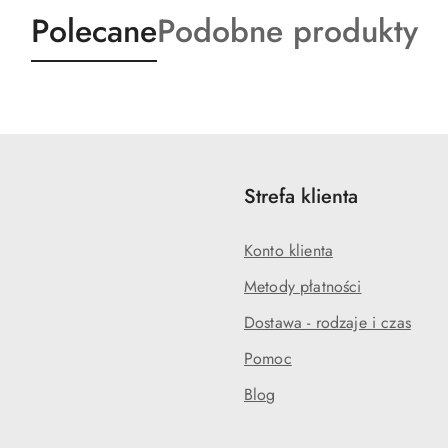
Produkty
Produkty
Polecane
Podobne produkty
o
o
statusie:
statusie:
Strefa klienta
Konto klienta
Metody płatności
Dostawa - rodzaje i czas
Pomoc
Blog