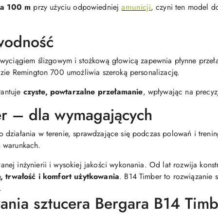
na 100 m
przy użyciu odpowiedniej
amunicji
, czyni ten model 
wodność
wyciągiem ślizgowym i stożkową głowicą zapewnia płynne prze
dzie Remington 700 umożliwia szeroką personalizację.
rantuje
czyste, powtarzalne przełamanie
, wpływając na precyzj
r – dla wymagających
 działania w terenie, sprawdzające się podczas polowań i trenin
h warunkach.
nej inżynierii i wysokiej jakości wykonania. Od lat rozwija konst
, trwałość i komfort użytkowania
. B14 Timber to rozwiązanie 
.
ania sztucera Bergara B14 Timb