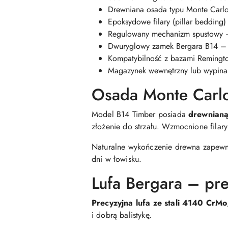
Drewniana osada typu Monte Carlo
Epoksydowe filary (pillar bedding)
Regulowany mechanizm spustowy –
Dwuryglowy zamek Bergara B14 – 
Kompatybilność z bazami Remingto
Magazynek wewnętrzny lub wypinan
Osada Monte Carlo
Model B14 Timber posiada
drewnianą
złożenie do strzału. Wzmocnione filary
Naturalne wykończenie drewna zapew
dni w łowisku.
Lufa Bergara – pr
Precyzyjna lufa ze stali 4140 CrMo
i dobrą balistykę.