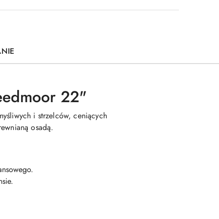
ANIE
reedmoor 22"
yśliwych i strzelców, ceniących
drewnianą osadą.
tansowego.
nsie.