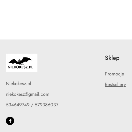
Pomiń karuzelę produktów
Sklep
Promocje
Niekokesz.pl
Bestsellery
niekokesz@gmail.com
534649749 / 579386037