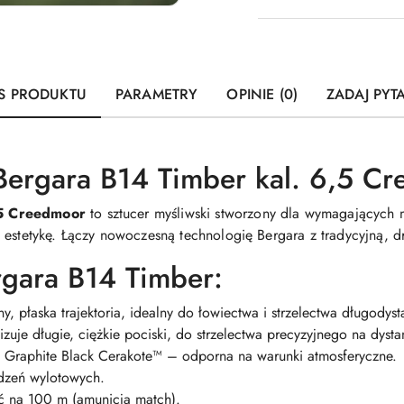
dostawa
S PRODUKTU
PARAMETRY
OPINIE (0)
ZADAJ PYT
 Bergara B14 Timber kal. 6,5 C
,5 Creedmoor
to sztucer myśliwski stworzony dla wymagających m
 estetykę. Łączy nowoczesną technologię Bergara z tradycyjną, 
rgara B14 Timber:
, płaska trajektoria, idealny do łowiectwa i strzelectwa długodys
izuje długie, ciężkie pociski, do strzelectwa precyzyjnego na dysta
ą Graphite Black Cerakote™ – odporna na warunki atmosferyczne.
dzeń wylotowych.
 na 100 m (amunicja match).