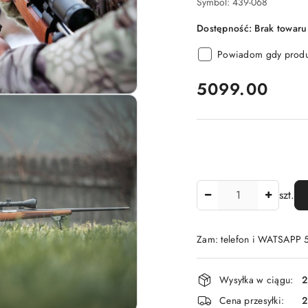
Symbol:
439-068
Dostępność:
Brak towaru
Powiadom gdy produk
cena:
5099.00
Ilość
szt.
Zam: telefon i WATSAPP
Dostępność
Wysyłka w ciągu:
2
i
Cena przesyłki: