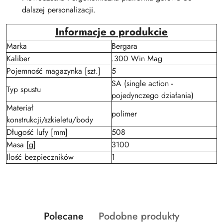
dalszej personalizacji.
Informacje o produkcie
Marka
Bergara
Kaliber
.300 Win Mag
Pojemność magazynka [szt.]
5
SA (single action -
Typ spustu
pojedynczego działania)
Materiał
polimer
konstrukcji/szkieletu/body
Długość lufy [mm]
508
Masa [g]
3100
Ilość bezpieczników
1
Produkty
Produkty
Polecane
Podobne produkty
Pomiń karuzelę produktów