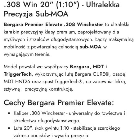
.308 Win 20" (1:10") - Ultralekka
Precyzja Sub-MOA
Bergara Premier Elevate .308 Winchester
to ultralekki
karabin precyzyjny klasy premium, zaprojektowany dla
myśliwych i strzelców długodystansowych. Łączy maksymalną
mobilność z powtarzalną celnością
sub-MOA
w
wymagającym terenie.
Model powstał we współpracy
Bergara, MDT i
TriggerTech
, wykorzystując lufę Bergara CURE®, osadę
MDT HNT26 oraz spust TriggerTech®, co zapewnia lekką,
sztywną i precyzyjną konstrukcję.
Cechy Bergara Premier Elevate:
Kaliber .308 Winchester - uniwersalny do łowiectwa i
strzelectwa długodystansowego.
Lufa 20", skok gwintu 1:10 - stabilizacja szerokiego
zakresu pocisków i wysoka precyzja.