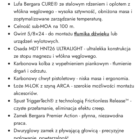
Lufa Bergara CURE® ze stalowym rdzeniem i oplotem z
włókna węglowego - wysoka sztywność, obniżona masa i
zoptymalizowane zarządzanie temperaturą.
Celność sub-MOA na 100 m.
Gwint 5/8×24 - do montażu
tłumika dźwięku
lub
urządzeń wylotowych.
Osada MDT HNT26 ULTRALIGHT - ultralekka konstrukcja
ze stopu magnezu i włókna węglowego.
Karbonowa kolba z wypełnieniem piankowym - tłumienie
drgań i odrzutu.
Karbonowy chwyt pistoletowy - niska masa i ergonomia.
Łoże M-LOK z szyną ARCA - szerokie możliwości montażu
akcesoriów.
Spust TriggerTech® z technologią Frictionless Release™ -
czyste przełamanie, eliminacja efektu creep.
Zamek Bergara Premier Action - płynna, niezawodna
praca.
Dwuryglowy zamek z pływającą głowicą - precyzyjne
ryglowanie, powtarzalność.