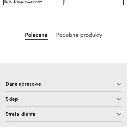
Ilość bezpieczników
1
Produkty
Produkty
Polecane
Podobne produkty
Pomiń karuzelę produktów
o
o
statusie:
statusie:
Dane adresowe
Sklep
Strefa klienta