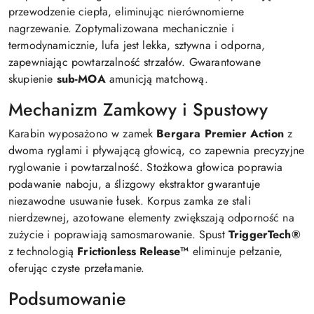
przewodzenie ciepła, eliminując nierównomierne
nagrzewanie. Zoptymalizowana mechanicznie i
termodynamicznie, lufa jest lekka, sztywna i odporna,
zapewniając powtarzalność strzałów. Gwarantowane
skupienie
sub-MOA
amunicją matchową.
Mechanizm Zamkowy i Spustowy
Karabin wyposażono w zamek
Bergara Premier Action
z
dwoma ryglami i pływającą głowicą, co zapewnia precyzyjne
ryglowanie i powtarzalność. Stożkowa głowica poprawia
podawanie naboju, a ślizgowy ekstraktor gwarantuje
niezawodne usuwanie łusek. Korpus zamka ze stali
nierdzewnej, azotowane elementy zwiększają odporność na
zużycie i poprawiają samosmarowanie. Spust
TriggerTech®
z technologią
Frictionless Release™
eliminuje pełzanie,
oferując czyste przełamanie.
Podsumowanie