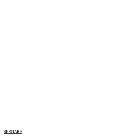
NAZWA
BERGARA
PRODUCENTA: