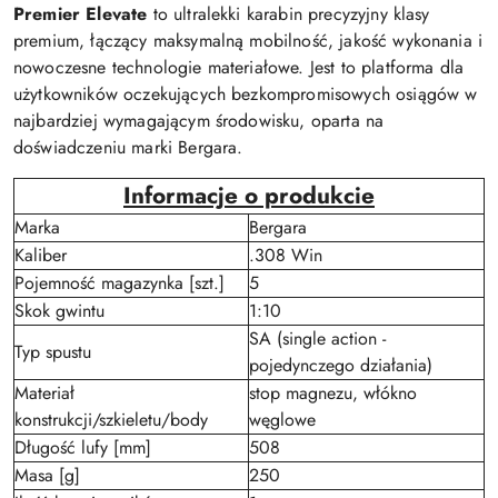
Premier Elevate
to ultralekki karabin precyzyjny klasy
premium, łączący maksymalną mobilność, jakość wykonania i
nowoczesne technologie materiałowe. Jest to platforma dla
użytkowników oczekujących bezkompromisowych osiągów w
najbardziej wymagającym środowisku, oparta na
doświadczeniu marki Bergara.
Informacje o produkcie
Marka
Bergara
Kaliber
.308 Win
Pojemność magazynka [szt.]
5
Skok gwintu
1:10
SA (single action -
Typ spustu
pojedynczego działania)
Materiał
stop magnezu, włókno
konstrukcji/szkieletu/body
węglowe
Długość lufy [mm]
508
Masa [g]
250