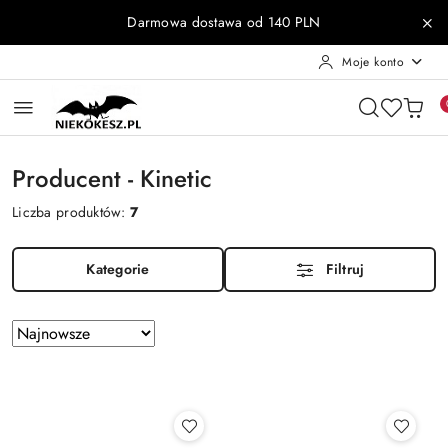
Przejdź do treści głównej
Przejdź do wyszukiwarki
Przejdź do moje konto
Przejdź do menu głównego
Przejdź do stopki
Darmowa dostawa od 140 PLN
Moje konto
Producent - Kinetic
Liczba produktów:
7
Kategorie
Filtruj
Zastosowano
Sortuj
według
sortowanie:
Najnowsze.