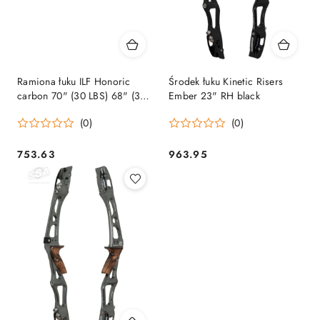
Ramiona łuku ILF Honoric
Środek łuku Kinetic Risers
carbon 70" (30 LBS) 68" (32
Ember 23" RH black
LBS)
(0)
(0)
753.63
963.95
Cena:
Cena: