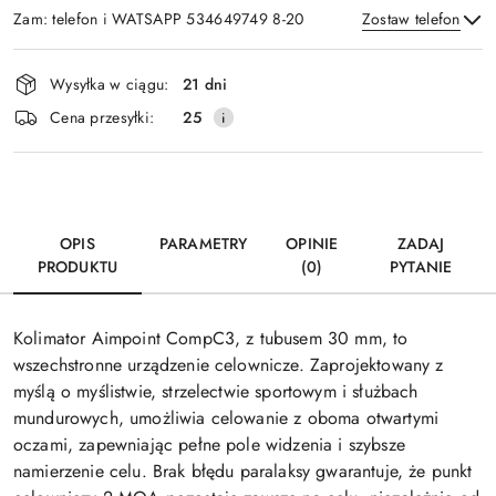
Zam: telefon i WATSAPP 534649749 8-20
Zostaw telefon
Dostępność
Wysyłka w ciągu:
21 dni
i
Wyślij
Cena przesyłki:
25
dostawa
OPIS
PARAMETRY
OPINIE
ZADAJ
PRODUKTU
(0)
PYTANIE
Kolimator Aimpoint CompC3, z tubusem 30 mm, to
wszechstronne urządzenie celownicze. Zaprojektowany z
myślą o myślistwie, strzelectwie sportowym i służbach
mundurowych, umożliwia celowanie z oboma otwartymi
oczami, zapewniając pełne pole widzenia i szybsze
namierzenie celu. Brak błędu paralaksy gwarantuje, że punkt