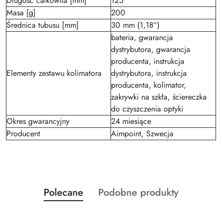
Długość całkowita [mm]
125
Masa [g]
200
Średnica tubusu [mm]
30 mm (1,18″)
bateria, gwarancja
dystrybutora, gwarancja
producenta, instrukcja
Elementy zestawu kolimatora
dystrybutora, instrukcja
producenta, kolimator,
zakrywki na szkła, ściereczka
do czyszczenia optyki
Okres gwarancyjny
24 miesiące
Producent
Aimpoint, Szwecja
Produkty
Produkty
Polecane
Podobne produkty
Pomiń karuzelę produktów
o
o
statusie:
statusie: