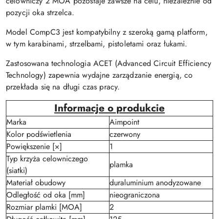
celowniczy 2 MOA pozostaje zawsze na celu, niezależnie od
pozycji oka strzelca.
Model CompC3 jest kompatybilny z szeroką gamą platform,
w tym karabinami, strzelbami, pistoletami oraz łukami.
Zastosowana technologia ACET (Advanced Circuit Efficiency
Technology) zapewnia wydajne zarządzanie energią, co
przekłada się na długi czas pracy.
Informacje o produkcie
Marka
Aimpoint
Kolor podświetlenia
czerwony
Powiększenie [×]
1
Typ krzyża celowniczego
plamka
(siatki)
Materiał obudowy
duraluminium anodyzowane
Odległość od oka [mm]
nieograniczona
Rozmiar plamki [MOA]
2