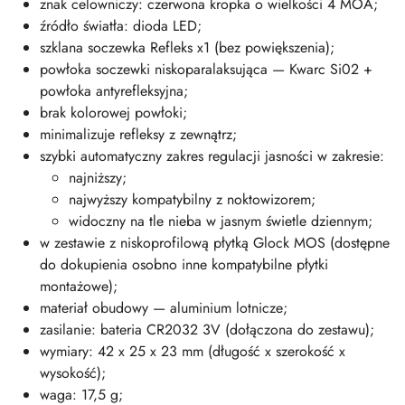
znak celowniczy: czerwona kropka o wielkości 4 MOA;
źródło światła: dioda LED;
szklana soczewka Refleks x1 (bez powiększenia);
powłoka soczewki niskoparalaksująca — Kwarc Si02 +
powłoka antyrefleksyjna;
brak kolorowej powłoki;
minimalizuje refleksy z zewnątrz;
szybki automatyczny zakres regulacji jasności w zakresie:
najniższy;
najwyższy kompatybilny z noktowizorem;
widoczny na tle nieba w jasnym świetle dziennym;
w zestawie z niskoprofilową płytką Glock MOS (dostępne
do dokupienia osobno inne kompatybilne płytki
montażowe);
materiał obudowy — aluminium lotnicze;
zasilanie: bateria CR2032 3V (dołączona do zestawu);
wymiary: 42 x 25 x 23 mm (długość x szerokość x
wysokość);
waga: 17,5 g;