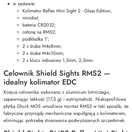
w zestawie:
Kolimator Reflex Mini Sight 2 - Glass Edition;
minidial;
bateria CR2032;
osłonę na RMS2;
podkładka 1°;
2 x śruba M4x8mm;
2 x śruba M4x10mm;
2 x klucz imbusowy 1,5mm, 2,5mm.
Celownik Shield Sights RMS2 —
idealny kolimator EDC
Korpus celownika wykonano z aluminium lotniczego,
zapewniając lekkość (17,5 g) i wytrzymałość. Niskoprofilowa
płytka Glock MOS umożliwia montaż RMS2 w taki sposób, że
fabryczne przyrządy mechaniczne współgrają z kolimatorem,
eliminując potrzebę stosowania podwyższanych szczerbinek.