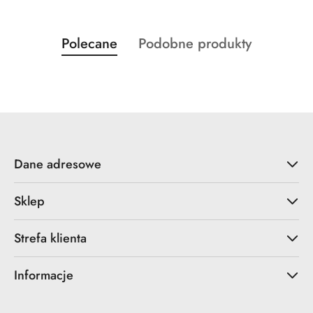
Produkty
Produkty
Polecane
Podobne produkty
Pomiń karuzelę produktów
o
o
statusie:
statusie:
Dane adresowe
Sklep
Strefa klienta
Informacje