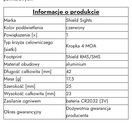
Informacje o produkcie
Marka
Shield Sights
Kolor podświetlenia
czerwony
Powiększenie [×]
1
Typ krzyża celowniczego
Kropka 4 MOA
(siatki)
Footprint
Shield RMS/SMS
Materiał obudowy
aluminium
Długość całkowita [mm]
42
Masa [g]
17,5
Szerokość [mm]
25
Wysokość całkowita [mm]
23
Zasilanie ogniwem
bateria CR2032 (3V)
Dożywotnia gwarancja
Okres gwarancyjny
producenta